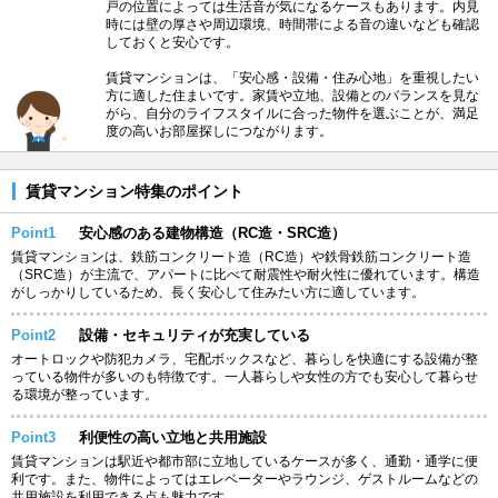
戸の位置によっては生活音が気になるケースもあります。内見
時には壁の厚さや周辺環境、時間帯による音の違いなども確認
しておくと安心です。
賃貸マンションは、「安心感・設備・住み心地」を重視したい
方に適した住まいです。家賃や立地、設備とのバランスを見な
がら、自分のライフスタイルに合った物件を選ぶことが、満足
度の高いお部屋探しにつながります。
賃貸マンション特集のポイント
Point1
安心感のある建物構造（RC造・SRC造）
賃貸マンションは、鉄筋コンクリート造（RC造）や鉄骨鉄筋コンクリート造
（SRC造）が主流で、アパートに比べて耐震性や耐火性に優れています。構造
がしっかりしているため、長く安心して住みたい方に適しています。
Point2
設備・セキュリティが充実している
オートロックや防犯カメラ、宅配ボックスなど、暮らしを快適にする設備が整
っている物件が多いのも特徴です。一人暮らしや女性の方でも安心して暮らせ
る環境が整っています。
Point3
利便性の高い立地と共用施設
賃貸マンションは駅近や都市部に立地しているケースが多く、通勤・通学に便
利です。また、物件によってはエレベーターやラウンジ、ゲストルームなどの
共用施設を利用できる点も魅力です。