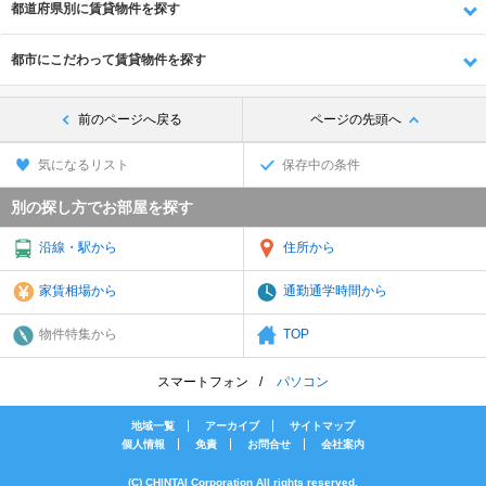
都道府県別に賃貸物件を探す
都市にこだわって賃貸物件を探す
前のページへ戻る
ページの先頭へ
気になるリスト
保存中の条件
別の探し方でお部屋を探す
沿線・駅から
住所から
家賃相場から
通勤通学時間から
物件特集から
TOP
スマートフォン
パソコン
地域一覧
アーカイブ
サイトマップ
個人情報
免責
お問合せ
会社案内
(C) CHINTAI Corporation All rights reserved.