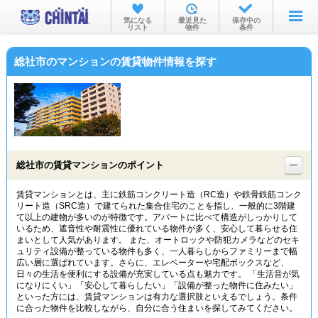
お部屋を探す
気になる
最近見た
保存中の
リスト
物件
条件
沿線・駅から
総社市のマンションの賃貸物件情報を探す
住所から
家賃相場から
通勤通学時間から
物件特集から
総社市の賃貸マンションのポイント
不動産会社から
賃貸マンションとは、主に鉄筋コンクリート造（RC造）や鉄骨鉄筋コンク
リート造（SRC造）で建てられた集合住宅のことを指し、一般的に3階建
TOP
て以上の建物が多いのが特徴です。アパートに比べて構造がしっかりして
いるため、遮音性や耐震性に優れている物件が多く、安心して暮らせる住
まいとして人気があります。 また、オートロックや防犯カメラなどのセキ
ュリティ設備が整っている物件も多く、一人暮らしからファミリーまで幅
広い層に選ばれています。さらに、エレベーターや宅配ボックスなど、
日々の生活を便利にする設備が充実している点も魅力です。 「生活音が気
になりにくい」「安心して暮らしたい」「設備が整った物件に住みたい」
といった方には、賃貸マンションは有力な選択肢といえるでしょう。条件
に合った物件を比較しながら、自分に合う住まいを探してみてください。