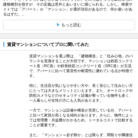
建物種別を指すが、その定義は意外とあいまいに感じられる。しかし、検索サ
イトでは「アパート」か「マンション」か選択項目があるので、何か違いがあ
るはずだ。...
もっと読む
賃貸マンションについてプロに聞いてみた
賃貸マンションを選ぶ際は、「建物構造」と「住み心地」のバ
ランスを意識することが大切です。マンションは鉄筋コンクリ
ート造（RC造）や鉄骨鉄筋コンクリート造（SRC造）が主流
で、アパートに比べて遮音性や耐震性に優れている点が特徴で
す。
特に、生活音が気になりやすい方や、長く安心して住みたい方
にとっては大きなメリットといえます。また、オートロックや
防犯カメラなどのセキュリティ設備が整っている物件も多く、
一人暮らしや女性の方にも人気があります。
一方で、マンションは設備や構造が充実している分、アパート
と比べて家賃が高くなる傾向があります。さらに、物件によっ
ては管理費・共益費がかかるため、トータルコストで比較する
ことが重要です。
また、「マンション＝必ず静か」とは限らず、間取りや隣接住