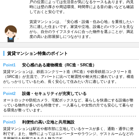
戸の位置によっては生活音が気になるケースもあります。内見
時には壁の厚さや周辺環境、時間帯による音の違いなども確認
しておくと安心です。
賃貸マンションは、「安心感・設備・住み心地」を重視したい
方に適した住まいです。家賃や立地、設備とのバランスを見な
がら、自分のライフスタイルに合った物件を選ぶことが、満足
度の高いお部屋探しにつながります。
賃貸マンション特集のポイント
Point1
安心感のある建物構造（RC造・SRC造）
賃貸マンションは、鉄筋コンクリート造（RC造）や鉄骨鉄筋コンクリート造
（SRC造）が主流で、アパートに比べて耐震性や耐火性に優れています。構造
がしっかりしているため、長く安心して住みたい方に適しています。
Point2
設備・セキュリティが充実している
オートロックや防犯カメラ、宅配ボックスなど、暮らしを快適にする設備が整
っている物件が多いのも特徴です。一人暮らしや女性の方でも安心して暮らせ
る環境が整っています。
Point3
利便性の高い立地と共用施設
賃貸マンションは駅近や都市部に立地しているケースが多く、通勤・通学に便
利です。また、物件によってはエレベーターやラウンジ、ゲストルームなどの
共用施設を利用できる点も魅力です。