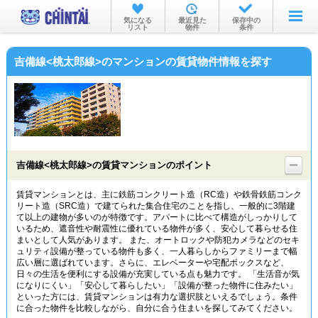
お部屋を探す
気になる
最近見た
保存中の
リスト
物件
条件
沿線・駅から
吉備線<桃太郎線>のマンションの賃貸物件情報を探す
住所から
家賃相場から
通勤通学時間から
物件特集から
吉備線<桃太郎線>の賃貸マンションのポイント
不動産会社から
賃貸マンションとは、主に鉄筋コンクリート造（RC造）や鉄骨鉄筋コンク
リート造（SRC造）で建てられた集合住宅のことを指し、一般的に3階建
TOP
て以上の建物が多いのが特徴です。アパートに比べて構造がしっかりして
いるため、遮音性や耐震性に優れている物件が多く、安心して暮らせる住
まいとして人気があります。 また、オートロックや防犯カメラなどのセキ
ュリティ設備が整っている物件も多く、一人暮らしからファミリーまで幅
広い層に選ばれています。さらに、エレベーターや宅配ボックスなど、
日々の生活を便利にする設備が充実している点も魅力です。 「生活音が気
になりにくい」「安心して暮らしたい」「設備が整った物件に住みたい」
といった方には、賃貸マンションは有力な選択肢といえるでしょう。条件
に合った物件を比較しながら、自分に合う住まいを探してみてください。