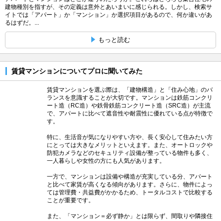
建物種別を指すが、その定義は意外とあいまいに感じられる。しかし、検索サ
イトでは「アパート」か「マンション」か選択項目があるので、何か違いがあ
るはずだ。...
もっと読む
賃貸マンションについてプロに聞いてみた
賃貸マンションを選ぶ際は、「建物構造」と「住み心地」のバ
ランスを意識することが大切です。マンションは鉄筋コンクリ
ート造（RC造）や鉄骨鉄筋コンクリート造（SRC造）が主流
で、アパートに比べて遮音性や耐震性に優れている点が特徴で
す。
特に、生活音が気になりやすい方や、長く安心して住みたい方
にとっては大きなメリットといえます。また、オートロックや
防犯カメラなどのセキュリティ設備が整っている物件も多く、
一人暮らしや女性の方にも人気があります。
一方で、マンションは設備や構造が充実している分、アパート
と比べて家賃が高くなる傾向があります。さらに、物件によっ
ては管理費・共益費がかかるため、トータルコストで比較する
ことが重要です。
また、「マンション＝必ず静か」とは限らず、間取りや隣接住