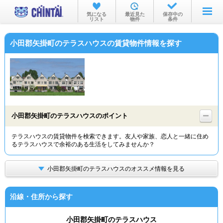
お部屋を探す
気になる
最近見た
保存中の
リスト
物件
条件
沿線・駅から
小田郡矢掛町のテラスハウスの賃貸物件情報を探す
住所から
家賃相場から
通勤通学時間から
物件特集から
小田郡矢掛町のテラスハウスのポイント
不動産会社から
テラスハウスの賃貸物件を検索できます。友人や家族、恋人と一緒に住め
るテラスハウスで余裕のある生活をしてみませんか？
TOP
小田郡矢掛町のテラスハウスのオススメ情報を見る
沿線・住所から探す
小田郡矢掛町のテラスハウス