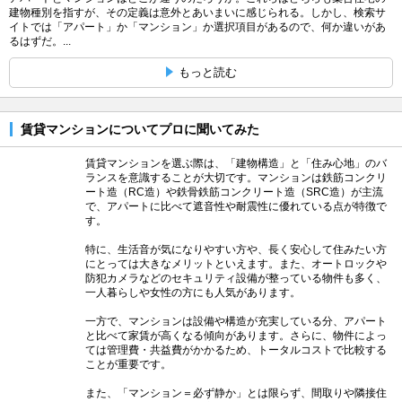
建物種別を指すが、その定義は意外とあいまいに感じられる。しかし、検索サ
イトでは「アパート」か「マンション」か選択項目があるので、何か違いがあ
るはずだ。...
もっと読む
賃貸マンションについてプロに聞いてみた
賃貸マンションを選ぶ際は、「建物構造」と「住み心地」のバ
ランスを意識することが大切です。マンションは鉄筋コンクリ
ート造（RC造）や鉄骨鉄筋コンクリート造（SRC造）が主流
で、アパートに比べて遮音性や耐震性に優れている点が特徴で
す。
特に、生活音が気になりやすい方や、長く安心して住みたい方
にとっては大きなメリットといえます。また、オートロックや
防犯カメラなどのセキュリティ設備が整っている物件も多く、
一人暮らしや女性の方にも人気があります。
一方で、マンションは設備や構造が充実している分、アパート
と比べて家賃が高くなる傾向があります。さらに、物件によっ
ては管理費・共益費がかかるため、トータルコストで比較する
ことが重要です。
また、「マンション＝必ず静か」とは限らず、間取りや隣接住