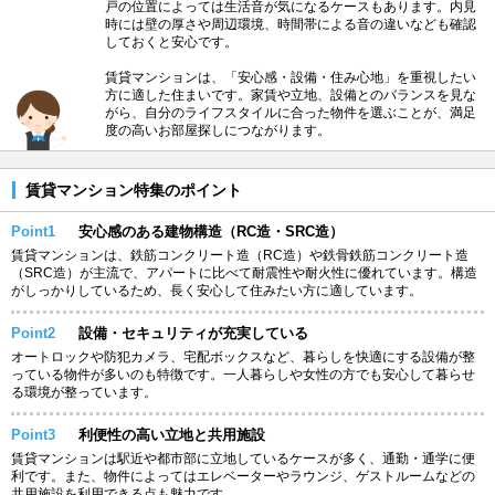
戸の位置によっては生活音が気になるケースもあります。内見
時には壁の厚さや周辺環境、時間帯による音の違いなども確認
しておくと安心です。
賃貸マンションは、「安心感・設備・住み心地」を重視したい
方に適した住まいです。家賃や立地、設備とのバランスを見な
がら、自分のライフスタイルに合った物件を選ぶことが、満足
度の高いお部屋探しにつながります。
賃貸マンション特集のポイント
Point1
安心感のある建物構造（RC造・SRC造）
賃貸マンションは、鉄筋コンクリート造（RC造）や鉄骨鉄筋コンクリート造
（SRC造）が主流で、アパートに比べて耐震性や耐火性に優れています。構造
がしっかりしているため、長く安心して住みたい方に適しています。
Point2
設備・セキュリティが充実している
オートロックや防犯カメラ、宅配ボックスなど、暮らしを快適にする設備が整
っている物件が多いのも特徴です。一人暮らしや女性の方でも安心して暮らせ
る環境が整っています。
Point3
利便性の高い立地と共用施設
賃貸マンションは駅近や都市部に立地しているケースが多く、通勤・通学に便
利です。また、物件によってはエレベーターやラウンジ、ゲストルームなどの
共用施設を利用できる点も魅力です。