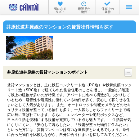
お部屋を探す
気になる
最近見た
保存中の
リスト
物件
条件
沿線・駅から
井原鉄道井原線のマンションの賃貸物件情報を探す
住所から
家賃相場から
通勤通学時間から
物件特集から
井原鉄道井原線の賃貸マンションのポイント
不動産会社から
賃貸マンションとは、主に鉄筋コンクリート造（RC造）や鉄骨鉄筋コンク
リート造（SRC造）で建てられた集合住宅のことを指し、一般的に3階建
TOP
て以上の建物が多いのが特徴です。アパートに比べて構造がしっかりして
いるため、遮音性や耐震性に優れている物件が多く、安心して暮らせる住
まいとして人気があります。 また、オートロックや防犯カメラなどのセキ
ュリティ設備が整っている物件も多く、一人暮らしからファミリーまで幅
広い層に選ばれています。さらに、エレベーターや宅配ボックスなど、
日々の生活を便利にする設備が充実している点も魅力です。 「生活音が気
になりにくい」「安心して暮らしたい」「設備が整った物件に住みたい」
といった方には、賃貸マンションは有力な選択肢といえるでしょう。条件
に合った物件を比較しながら、自分に合う住まいを探してみてください。