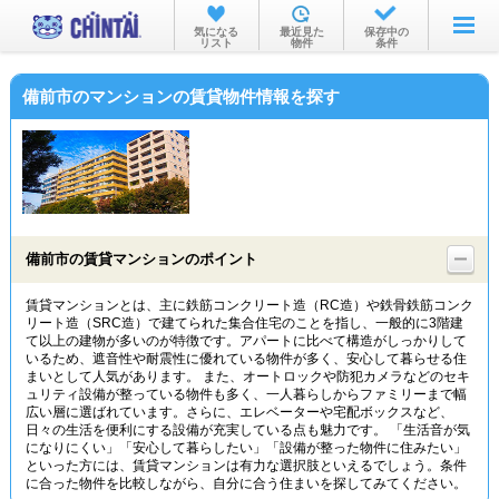
お部屋を探す
気になる
最近見た
保存中の
リスト
物件
条件
沿線・駅から
備前市のマンションの賃貸物件情報を探す
住所から
家賃相場から
通勤通学時間から
物件特集から
備前市の賃貸マンションのポイント
不動産会社から
賃貸マンションとは、主に鉄筋コンクリート造（RC造）や鉄骨鉄筋コンク
リート造（SRC造）で建てられた集合住宅のことを指し、一般的に3階建
TOP
て以上の建物が多いのが特徴です。アパートに比べて構造がしっかりして
いるため、遮音性や耐震性に優れている物件が多く、安心して暮らせる住
まいとして人気があります。 また、オートロックや防犯カメラなどのセキ
ュリティ設備が整っている物件も多く、一人暮らしからファミリーまで幅
広い層に選ばれています。さらに、エレベーターや宅配ボックスなど、
日々の生活を便利にする設備が充実している点も魅力です。 「生活音が気
になりにくい」「安心して暮らしたい」「設備が整った物件に住みたい」
といった方には、賃貸マンションは有力な選択肢といえるでしょう。条件
に合った物件を比較しながら、自分に合う住まいを探してみてください。