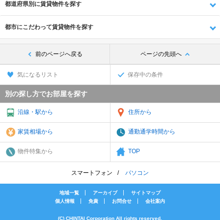
都道府県別に賃貸物件を探す
都市にこだわって賃貸物件を探す
前のページへ戻る
ページの先頭へ
気になるリスト
保存中の条件
別の探し方でお部屋を探す
沿線・駅から
住所から
家賃相場から
通勤通学時間から
物件特集から
TOP
スマートフォン
パソコン
地域一覧
アーカイブ
サイトマップ
個人情報
免責
お問合せ
会社案内
(C) CHINTAI Corporation All rights reserved.