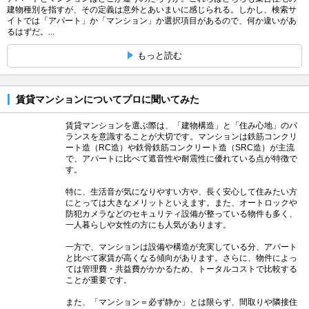
建物種別を指すが、その定義は意外とあいまいに感じられる。しかし、検索サ
イトでは「アパート」か「マンション」か選択項目があるので、何か違いがあ
るはずだ。...
もっと読む
賃貸マンションについてプロに聞いてみた
賃貸マンションを選ぶ際は、「建物構造」と「住み心地」のバ
ランスを意識することが大切です。マンションは鉄筋コンクリ
ート造（RC造）や鉄骨鉄筋コンクリート造（SRC造）が主流
で、アパートに比べて遮音性や耐震性に優れている点が特徴で
す。
特に、生活音が気になりやすい方や、長く安心して住みたい方
にとっては大きなメリットといえます。また、オートロックや
防犯カメラなどのセキュリティ設備が整っている物件も多く、
一人暮らしや女性の方にも人気があります。
一方で、マンションは設備や構造が充実している分、アパート
と比べて家賃が高くなる傾向があります。さらに、物件によっ
ては管理費・共益費がかかるため、トータルコストで比較する
ことが重要です。
また、「マンション＝必ず静か」とは限らず、間取りや隣接住