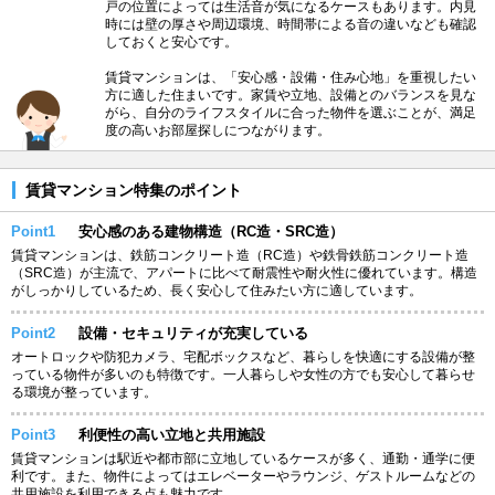
戸の位置によっては生活音が気になるケースもあります。内見
時には壁の厚さや周辺環境、時間帯による音の違いなども確認
しておくと安心です。
賃貸マンションは、「安心感・設備・住み心地」を重視したい
方に適した住まいです。家賃や立地、設備とのバランスを見な
がら、自分のライフスタイルに合った物件を選ぶことが、満足
度の高いお部屋探しにつながります。
賃貸マンション特集のポイント
Point1
安心感のある建物構造（RC造・SRC造）
賃貸マンションは、鉄筋コンクリート造（RC造）や鉄骨鉄筋コンクリート造
（SRC造）が主流で、アパートに比べて耐震性や耐火性に優れています。構造
がしっかりしているため、長く安心して住みたい方に適しています。
Point2
設備・セキュリティが充実している
オートロックや防犯カメラ、宅配ボックスなど、暮らしを快適にする設備が整
っている物件が多いのも特徴です。一人暮らしや女性の方でも安心して暮らせ
る環境が整っています。
Point3
利便性の高い立地と共用施設
賃貸マンションは駅近や都市部に立地しているケースが多く、通勤・通学に便
利です。また、物件によってはエレベーターやラウンジ、ゲストルームなどの
共用施設を利用できる点も魅力です。