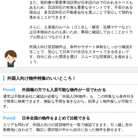
また、契約書や重要事項説明が日本語のみで行われるケースも
あるため、言語対応の有無も重要なポイントです。不安がある
場合は、多言語対応の不動産会社を選ぶことで安心して契約を
進めることができます。
さらに、入居後のルール（ゴミ出し・騒音・近隣マナーなど）
は日本独自のものも多いため、事前に確認しておくことがトラ
ブル防止につながります。
外国人向け賃貸物件は、条件やサポート体制をしっかり確認す
ることで、安心して日本での生活をスタートできる住まいで
す。自分に合った環境を選び、スムーズな部屋探しを進めまし
ょう。
外国人向け物件特集のいいところ！
Point1
外国籍の方でも入居可能な物件が一目でわかる
通常は不動産会社に確認が必要な「外国人OK物件」も、この特集なら条件付き
で簡単に検索できます。無駄な手間を省きながら、効率よく物件探しが可能で
す。
Point2
日本全国の物件をまとめて比較できる
エリアを問わず、外国人向けの賃貸物件を一覧で確認できます。引っ越し先や
勤務地に合わせて、幅広い選択肢の中から自分に合った物件を探せます。