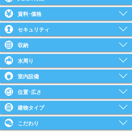
賃料･価格
セキュリティ
収納
水周り
室内設備
位置･広さ
建物タイプ
こだわり