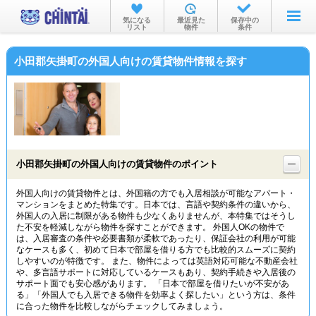
お部屋を探す
気になる
最近見た
保存中の
リスト
物件
条件
沿線・駅から
小田郡矢掛町の外国人向けの賃貸物件情報を探す
住所から
家賃相場から
通勤通学時間から
物件特集から
小田郡矢掛町の外国人向けの賃貸物件のポイント
不動産会社から
外国人向けの賃貸物件とは、外国籍の方でも入居相談が可能なアパート・
マンションをまとめた特集です。日本では、言語や契約条件の違いから、
TOP
外国人の入居に制限がある物件も少なくありませんが、本特集ではそうし
た不安を軽減しながら物件を探すことができます。 外国人OKの物件で
は、入居審査の条件や必要書類が柔軟であったり、保証会社の利用が可能
なケースも多く、初めて日本で部屋を借りる方でも比較的スムーズに契約
しやすいのが特徴です。 また、物件によっては英語対応可能な不動産会社
や、多言語サポートに対応しているケースもあり、契約手続きや入居後の
サポート面でも安心感があります。 「日本で部屋を借りたいが不安があ
る」「外国人でも入居できる物件を効率よく探したい」という方は、条件
に合った物件を比較しながらチェックしてみましょう。