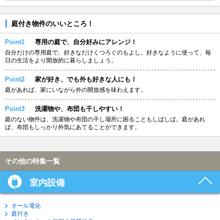
庭付き物件のいいところ！
Point1
専用の庭で、自分好みにアレンジ！
自分だけの専用庭で、好きなだけくつろぐのもよし。好きなように使って、毎
日の生活をより開放的に暮らしましょう。
Point2
家が好き、でも外も好きな人にも！
庭があれば、家にいながら外の開放感を味わえます。
Point3
洗濯物や、布団も干しやすい！
庭のない物件は、洗濯物や布団の干し場所に困ることもしばしば。庭があれ
ば、布団もしっかり外気にあてることができます。
その他の特集一覧
室内設備
オール電化
庭付き