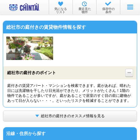
お部屋を探す
気になる
最近見た
保存中の
リスト
物件
条件
沿線・駅から
総社市の庭付きの賃貸物件情報を探す
住所から
家賃相場から
通勤通学時間から
物件特集から
総社市の庭付きのポイント
不動産会社から
庭付きの賃貸アパート・マンションを検索できます。庭があれば、晴れた
日には洗濯物を干したり日光浴ができたり、メリットがたくさん！1階の
TOP
物件であることが多いですが、庭があることで居室のすぐ目の前に建物が
あって日が入らない・・・。といったリスクを軽減することができます。
総社市の庭付きのオススメ情報を見る
沿線・住所から探す