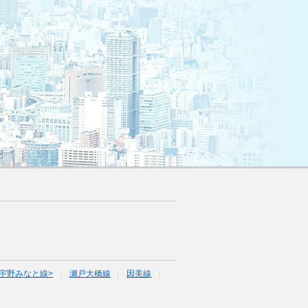
宇野みなと線>
瀬戸大橋線
因美線