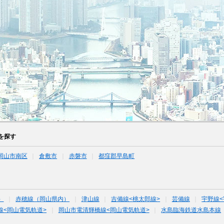
を探す
岡山市南区
倉敷市
赤磐市
都窪郡早島町
）
赤穂線（岡山県内）
津山線
吉備線<桃太郎線>
芸備線
宇野線<
線<岡山電気軌道>
岡山市電清輝橋線<岡山電気軌道>
水島臨海鉄道水島本線