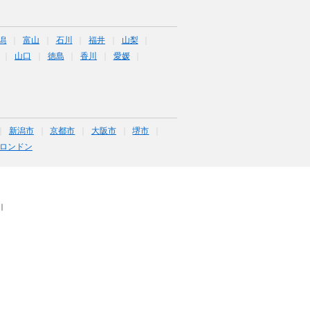
潟
富山
石川
福井
山梨
山口
徳島
香川
愛媛
新潟市
京都市
大阪市
堺市
ロンドン
｜