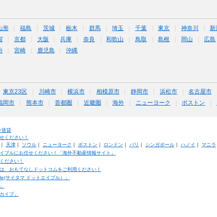
山形
福島
茨城
栃木
群馬
埼玉
千葉
東京
神奈川
新
賀
京都
大阪
兵庫
奈良
和歌山
鳥取
島根
岡山
広島
分
宮崎
鹿児島
沖縄
東京23区
川崎市
横浜市
相模原市
静岡市
浜松市
名古屋市
福岡市
熊本市
首都圏
近畿圏
海外
ニューヨーク
ボストン
外賃貸
せください！
｜
天津
｜
ソウル
｜
ニューヨーク
｜
ボストン
｜
ロンドン
｜
パリ
｜
シンガポール
｜
ハノイ
｜
マニラ
イブルにお任せください！「海外不動産情報サイト」
ください！
は、おもてなしドットコムをご利用ください！
ble(サイタマ ドットエイブル）」
」
カイブ」