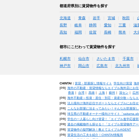
都道府県別に賃貸物件を探す
北海道
青森
岩手
宮城
秋田
長野
岐阜
静岡
愛知
三重
滋
高知
福岡
佐賀
長崎
熊本
大
都市にこだわって賃貸物件を探す
札幌市
仙台市
さいたま市
千葉市
神戸市
岡山市
広島市
北九州市
CHINTAI：
賃貸・部屋探し情報サイト
学生向け賃貸
海
[PR]
海外の不動産・賃貸情報ならエイブル海外店にお任
香港
｜
台湾
｜
高雄
｜
上海
｜
蘇州
｜
深セン
｜
広州
[PR]
海外不動産～投資・居住・別荘・資産分散～ならエ
[PR]
法人様向け海外赴任サポートならエイブルにお任せ
[PR]
こんなお部屋に泊まってみたい！そんなお部屋探し
[PR]
埼玉県の不動産オーナー様向けサイト「saitama.a
[PR]
学生の一人暮らし向け賃貸！「エイブル進学応援部
[PR]
過去の掲載物件も探せる！「エイブル賃貸物件アー
[PR]
賃貸物件の疑問解決！教えてエイブルAGENT
[PR]
賃貸生活の工夫を紹介！CHINTAI情報局