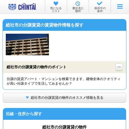
お部屋を探す
気になる
最近見た
保存中の
リスト
物件
条件
沿線・駅から
総社市の分譲賃貸の賃貸物件情報を探す
住所から
家賃相場から
通勤通学時間から
物件特集から
総社市の分譲賃貸の物件のポイント
不動産会社から
分譲の賃貸アパート・マンションを検索できます。建物全体のクオリティ
が高い分譲タイプで生活してみませんか？
TOP
総社市の分譲賃貸の物件のオススメ情報を見る
沿線・住所から探す
総社市の分譲賃貸の物件