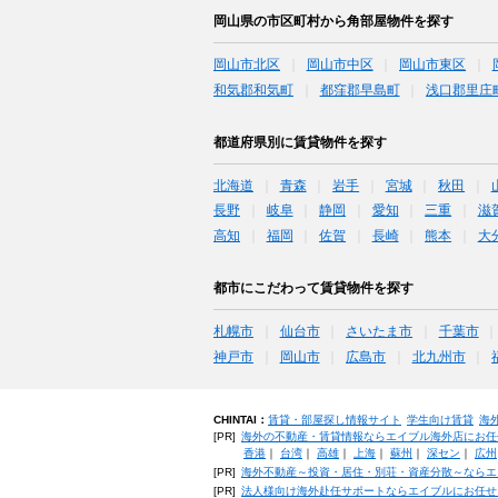
岡山県の市区町村から角部屋物件を探す
岡山市北区
岡山市中区
岡山市東区
和気郡和気町
都窪郡早島町
浅口郡里庄
都道府県別に賃貸物件を探す
北海道
青森
岩手
宮城
秋田
長野
岐阜
静岡
愛知
三重
滋
高知
福岡
佐賀
長崎
熊本
大
都市にこだわって賃貸物件を探す
札幌市
仙台市
さいたま市
千葉市
神戸市
岡山市
広島市
北九州市
CHINTAI：
賃貸・部屋探し情報サイト
学生向け賃貸
海
[PR]
海外の不動産・賃貸情報ならエイブル海外店にお任
香港
｜
台湾
｜
高雄
｜
上海
｜
蘇州
｜
深セン
｜
広州
[PR]
海外不動産～投資・居住・別荘・資産分散～ならエ
[PR]
法人様向け海外赴任サポートならエイブルにお任せ