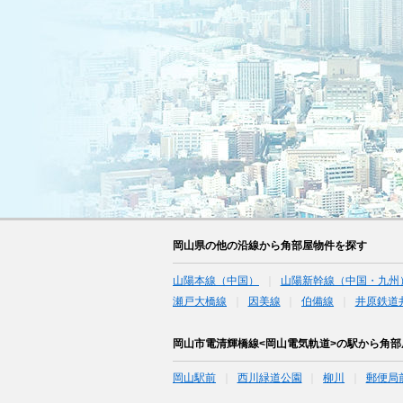
岡山県の他の沿線から角部屋物件を探す
山陽本線（中国）
山陽新幹線（中国・九州
瀬戸大橋線
因美線
伯備線
井原鉄道
岡山市電清輝橋線<岡山電気軌道>の駅から角
岡山駅前
西川緑道公園
柳川
郵便局