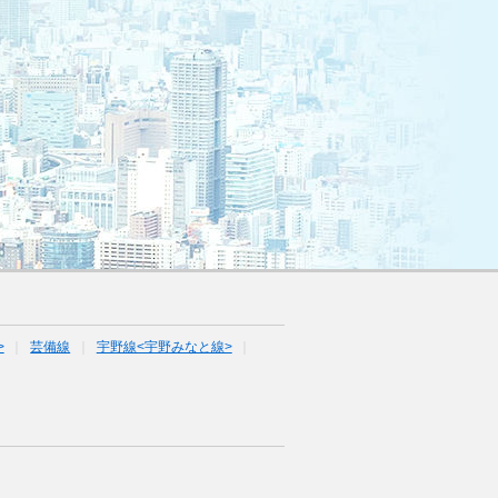
>
芸備線
宇野線<宇野みなと線>