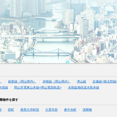
）
姫新線（岡山県内）
赤穂線（岡山県内）
津山線
吉備線<桃太郎線
井原線
岡山市電東山本線<岡山電気軌道>
水島臨海鉄道水島本線
部屋物件を探す
前
田町
新西大寺町筋
大雲寺前
東中央町
清輝橋