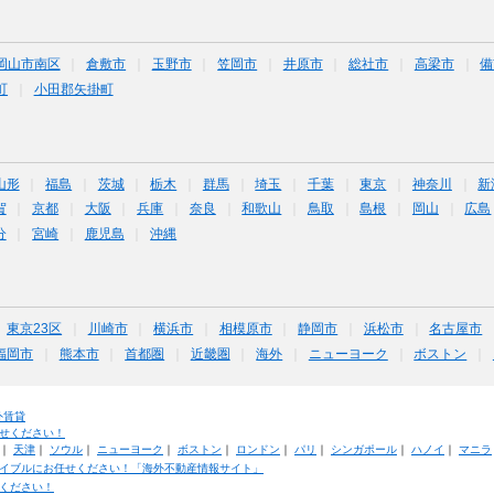
岡山市南区
倉敷市
玉野市
笠岡市
井原市
総社市
高梁市
備
町
小田郡矢掛町
山形
福島
茨城
栃木
群馬
埼玉
千葉
東京
神奈川
新
賀
京都
大阪
兵庫
奈良
和歌山
鳥取
島根
岡山
広島
分
宮崎
鹿児島
沖縄
東京23区
川崎市
横浜市
相模原市
静岡市
浜松市
名古屋市
福岡市
熊本市
首都圏
近畿圏
海外
ニューヨーク
ボストン
外賃貸
せください！
｜
天津
｜
ソウル
｜
ニューヨーク
｜
ボストン
｜
ロンドン
｜
パリ
｜
シンガポール
｜
ハノイ
｜
マニラ
イブルにお任せください！「海外不動産情報サイト」
ください！