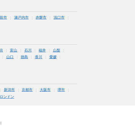
前市
瀬戸内市
赤磐市
浅口市
潟
富山
石川
福井
山梨
山口
徳島
香川
愛媛
新潟市
京都市
大阪市
堺市
ロンドン
｜