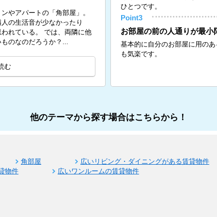
ひとつです。
ョンやアパートの「角部屋」。
Point3
隣人の生活音が少なかったり
お部屋の前の人通りが最小
。 では、両隣に他
のなのだろうか？...
基本的に自分のお部屋に用のあ
も気楽です。
読む
他のテーマから探す場合はこちらから！
角部屋
広いリビング・ダイニングがある賃貸物件
貸物件
広いワンルームの賃貸物件