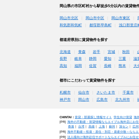
岡山県の市区町村から駅徒歩5分以内の賃貸物
岡山市北区
岡山市中区
岡山市東区
和気郡和気町
都窪郡早島町
浅口郡里庄
都道府県別に賃貸物件を探す
北海道
青森
岩手
宮城
秋田
長野
岐阜
静岡
愛知
三重
滋
高知
福岡
佐賀
長崎
熊本
大
都市にこだわって賃貸物件を探す
札幌市
仙台市
さいたま市
千葉市
神戸市
岡山市
広島市
北九州市
CHINTAI：
賃貸・部屋探し情報サイト
学生向け賃貸
海
[PR]
海外の不動産・賃貸情報ならエイブル海外店にお任
香港
｜
台湾
｜
高雄
｜
上海
｜
蘇州
｜
深セン
｜
広州
[PR]
海外不動産～投資・居住・別荘・資産分散～ならエ
[PR]
法人様向け海外赴任サポートならエイブルにお任せ