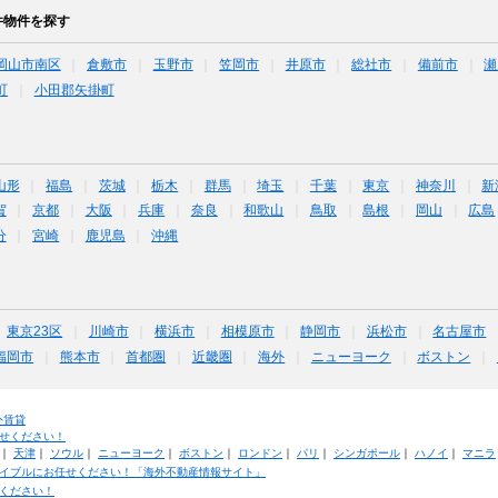
件物件を探す
岡山市南区
倉敷市
玉野市
笠岡市
井原市
総社市
備前市
瀬
町
小田郡矢掛町
山形
福島
茨城
栃木
群馬
埼玉
千葉
東京
神奈川
新
賀
京都
大阪
兵庫
奈良
和歌山
鳥取
島根
岡山
広島
分
宮崎
鹿児島
沖縄
東京23区
川崎市
横浜市
相模原市
静岡市
浜松市
名古屋市
福岡市
熊本市
首都圏
近畿圏
海外
ニューヨーク
ボストン
外賃貸
せください！
｜
天津
｜
ソウル
｜
ニューヨーク
｜
ボストン
｜
ロンドン
｜
パリ
｜
シンガポール
｜
ハノイ
｜
マニラ
イブルにお任せください！「海外不動産情報サイト」
ください！