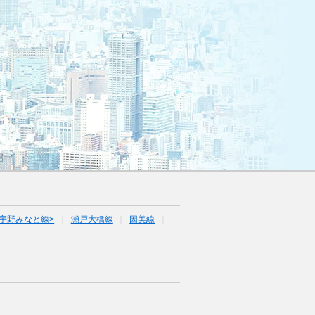
宇野みなと線>
瀬戸大橋線
因美線