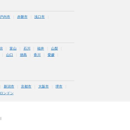
戸内市
赤磐市
浅口市
潟
富山
石川
福井
山梨
山口
徳島
香川
愛媛
新潟市
京都市
大阪市
堺市
ロンドン
｜