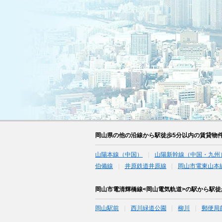
岡山県の他の沿線から駅徒歩5分以内の賃貸物
山陽本線（中国）
山陽新幹線（中国・九州
伯備線
井原鉄道井原線
岡山市電東山本
岡山市電清輝橋線<岡山電気軌道>の駅から駅徒
岡山駅前
西川緑道公園
柳川
郵便局