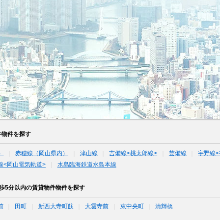
件物件を探す
）
赤穂線（岡山県内）
津山線
吉備線<桃太郎線>
芸備線
宇野線<
線<岡山電気軌道>
水島臨海鉄道水島本線
歩5分以内の賃貸物件物件を探す
前
田町
新西大寺町筋
大雲寺前
東中央町
清輝橋