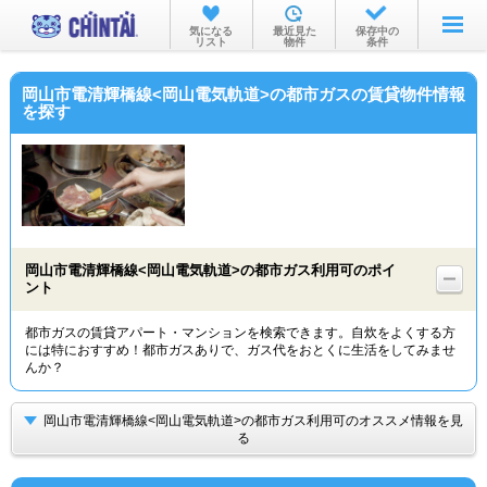
お部屋を探す
気になる
最近見た
保存中の
リスト
物件
条件
沿線・駅から
岡山市電清輝橋線<岡山電気軌道>の都市ガスの賃貸物件情報
住所から
を探す
家賃相場から
通勤通学時間から
物件特集から
岡山市電清輝橋線<岡山電気軌道>の都市ガス利用可のポイ
不動産会社から
ント
TOP
都市ガスの賃貸アパート・マンションを検索できます。自炊をよくする方
には特におすすめ！都市ガスありで、ガス代をおとくに生活をしてみませ
んか？
岡山市電清輝橋線<岡山電気軌道>の都市ガス利用可のオススメ情報を見
る