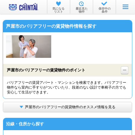
お部屋を探す
気になる
最近見た
保存中の
リスト
物件
条件
沿線・駅から
芦屋市のバリアフリーの賃貸物件情報を探す
住所から
家賃相場から
通勤通学時間から
物件特集から
芦屋市のバリアフリーの賃貸物件のポイント
不動産会社から
バリアフリーの賃貸アパート・マンションを検索できます。バリアフリー
物件なら室内に手すりがついていたり、段差のない設計で車椅子の方でも
TOP
安心して生活ができます。
芦屋市のバリアフリーの賃貸物件のオススメ情報を見る
沿線・住所から探す