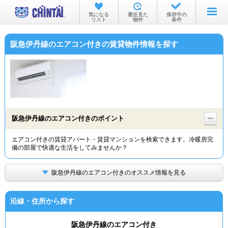
お部屋を探す
気になる
最近見た
保存中の
リスト
物件
条件
沿線・駅から
阪急伊丹線のエアコン付きの賃貸物件情報を探す
住所から
家賃相場から
通勤通学時間から
物件特集から
阪急伊丹線のエアコン付きのポイント
不動産会社から
エアコン付きの賃貸アパート・賃貸マンションを検索できます。冷暖房完
備の部屋で快適な生活をしてみませんか？
TOP
阪急伊丹線のエアコン付きのオススメ情報を見る
沿線・住所から探す
阪急伊丹線のエアコン付き