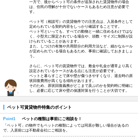
一方で、後からペット可の条件が追加された賃貸物件の場合
は、住民の理解が十分でないケースもあるため注意が必要で
す。
ペット可（相談可）の賃貸物件での注意点は、入居条件として
定められている契約内容をしっかり確認することです。
ペット可といっても、すべての動物と一緒に住めるわけではな
く、小型犬に限定されている場合や、頭数・サイズに制限が設
けられていることがあります。
また、しつけの有無や共用部分の利用方法など、細かなルール
が定められている場合もあるため、事前に確認しておきましょ
う。
さらに、ペット可の賃貸物件では、敷金や礼金が通常より高く
設定されているケースがある点にも注意が必要です。
ペットと暮らすことで床や壁が傷つきやすくなり、退去時の原
状回復費用が高くなる傾向があります。
そのため、原状回復義務がどこまで及ぶのかを契約時に明確に
し、必要に応じて床や壁の保護対策を行うことが大切です。
ペット可賃貸物件特集のポイント
Point1
ペットの種類は事前にご相談を！
「ペット可」の物件でもペットの種類によっては同居が難しい場合があるの
で、入居前には不動産会社にご相談を。