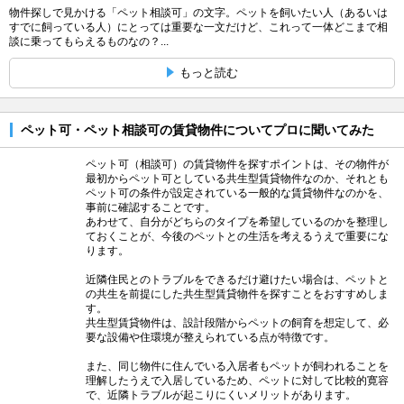
物件探しで見かける「ペット相談可」の文字。ペットを飼いたい人（あるいは
すでに飼っている人）にとっては重要な一文だけど、これって一体どこまで相
談に乗ってもらえるものなの？...
もっと読む
ペット可・ペット相談可の賃貸物件についてプロに聞いてみた
ペット可（相談可）の賃貸物件を探すポイントは、その物件が
最初からペット可としている共生型賃貸物件なのか、それとも
ペット可の条件が設定されている一般的な賃貸物件なのかを、
事前に確認することです。
あわせて、自分がどちらのタイプを希望しているのかを整理し
ておくことが、今後のペットとの生活を考えるうえで重要にな
ります。
近隣住民とのトラブルをできるだけ避けたい場合は、ペットと
の共生を前提にした共生型賃貸物件を探すことをおすすめしま
す。
共生型賃貸物件は、設計段階からペットの飼育を想定して、必
要な設備や住環境が整えられている点が特徴です。
また、同じ物件に住んでいる入居者もペットが飼われることを
理解したうえで入居しているため、ペットに対して比較的寛容
で、近隣トラブルが起こりにくいメリットがあります。