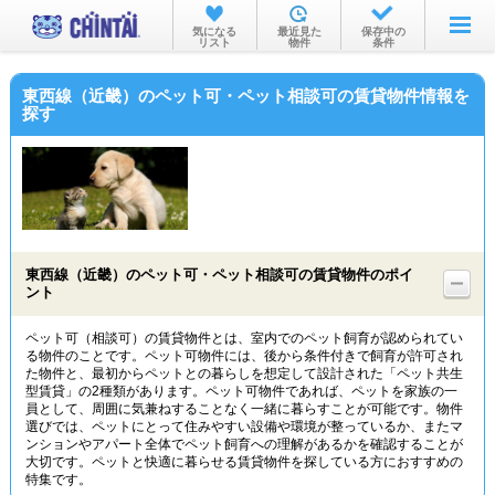
お部屋を探す
気になる
最近見た
保存中の
リスト
物件
条件
沿線・駅から
東西線（近畿）のペット可・ペット相談可の賃貸物件情報を
住所から
探す
家賃相場から
通勤通学時間から
物件特集から
東西線（近畿）のペット可・ペット相談可の賃貸物件のポイ
不動産会社から
ント
TOP
ペット可（相談可）の賃貸物件とは、室内でのペット飼育が認められてい
る物件のことです。ペット可物件には、後から条件付きで飼育が許可され
た物件と、最初からペットとの暮らしを想定して設計された「ペット共生
型賃貸」の2種類があります。ペット可物件であれば、ペットを家族の一
員として、周囲に気兼ねすることなく一緒に暮らすことが可能です。物件
選びでは、ペットにとって住みやすい設備や環境が整っているか、またマ
ンションやアパート全体でペット飼育への理解があるかを確認することが
大切です。ペットと快適に暮らせる賃貸物件を探している方におすすめの
特集です。