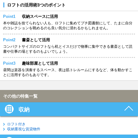
ロフトの活用術3つのポイント
Point1
収納スペースに活用
本や雑誌を捨てられない人も、ロフトに集めてプチ図書館にして、たまに自分
のコレクションを眺めるのも良い気分に浸れるかもしれません。
Point2
書斎として活用
コンパクトサイズのロフトなら机とイスだけで物事に集中できる書斎として読
書や仕事の場とするのもよいでしょう。
Point3
趣味部屋として活用
昼間は楽器を演奏するスペース、夜は筋トレルームにするなど、体を動かすこ
とに活用するのもありです。
その他の特集一覧
収納
ロフト付き
収納重視な賃貸物件