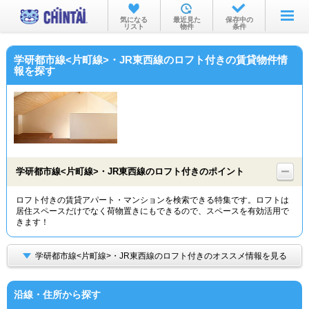
お部屋を探す
気になる
最近見た
保存中の
リスト
物件
条件
沿線・駅から
学研都市線<片町線>・JR東西線のロフト付きの賃貸物件情
住所から
報を探す
家賃相場から
通勤通学時間から
物件特集から
学研都市線<片町線>・JR東西線のロフト付きのポイント
不動産会社から
ロフト付きの賃貸アパート・マンションを検索できる特集です。ロフトは
TOP
居住スペースだけでなく荷物置きにもできるので、スペースを有効活用で
きます！
学研都市線<片町線>・JR東西線のロフト付きのオススメ情報を見る
沿線・住所から探す