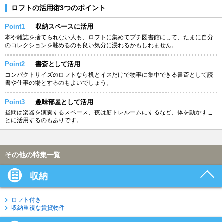
ロフトの活用術3つのポイント
Point1
収納スペースに活用
本や雑誌を捨てられない人も、ロフトに集めてプチ図書館にして、たまに自分
のコレクションを眺めるのも良い気分に浸れるかもしれません。
Point2
書斎として活用
コンパクトサイズのロフトなら机とイスだけで物事に集中できる書斎として読
書や仕事の場とするのもよいでしょう。
Point3
趣味部屋として活用
昼間は楽器を演奏するスペース、夜は筋トレルームにするなど、体を動かすこ
とに活用するのもありです。
その他の特集一覧
収納
ロフト付き
収納重視な賃貸物件