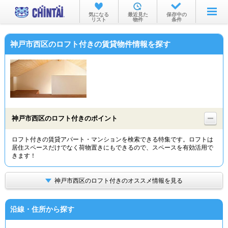
お部屋を探す
気になる
最近見た
保存中の
リスト
物件
条件
沿線・駅から
神戸市西区のロフト付きの賃貸物件情報を探す
住所から
家賃相場から
通勤通学時間から
物件特集から
神戸市西区のロフト付きのポイント
不動産会社から
ロフト付きの賃貸アパート・マンションを検索できる特集です。ロフトは
居住スペースだけでなく荷物置きにもできるので、スペースを有効活用で
TOP
きます！
神戸市西区のロフト付きのオススメ情報を見る
沿線・住所から探す