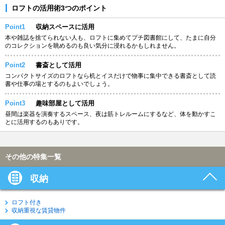
ロフトの活用術3つのポイント
Point1
収納スペースに活用
本や雑誌を捨てられない人も、ロフトに集めてプチ図書館にして、たまに自分
のコレクションを眺めるのも良い気分に浸れるかもしれません。
Point2
書斎として活用
コンパクトサイズのロフトなら机とイスだけで物事に集中できる書斎として読
書や仕事の場とするのもよいでしょう。
Point3
趣味部屋として活用
昼間は楽器を演奏するスペース、夜は筋トレルームにするなど、体を動かすこ
とに活用するのもありです。
その他の特集一覧
収納
ロフト付き
収納重視な賃貸物件