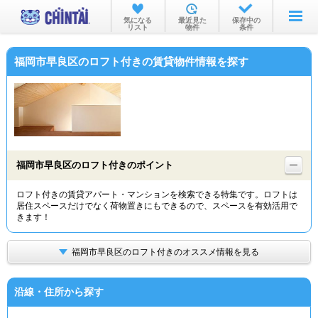
お部屋を探す
気になる
最近見た
保存中の
リスト
物件
条件
沿線・駅から
福岡市早良区のロフト付きの賃貸物件情報を探す
住所から
家賃相場から
通勤通学時間から
物件特集から
福岡市早良区のロフト付きのポイント
不動産会社から
ロフト付きの賃貸アパート・マンションを検索できる特集です。ロフトは
居住スペースだけでなく荷物置きにもできるので、スペースを有効活用で
TOP
きます！
福岡市早良区のロフト付きのオススメ情報を見る
沿線・住所から探す