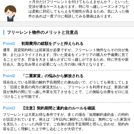
ヶ月分だけフリーレントを付けてもらえませんか？」といった
交渉が通るケースもあります。特に引っ越しシーズンオフなど
は柔軟に対応してもらえる可能性が高まるため、気に入った物
件があれば一度プロに相談してみる価値はあります。
フリーレント物件のメリットと注意点
Point1
初期費用の総額をグッと抑えられる
通常、賃貸契約時には前家賃が必要ですが、フリーレント物件ならその分が免
除、またはスライドされます。浮いた資金をインテリアの購入や予備費に充て
ることができ、貯金を大きく減らさずに引っ越しができるため、特に学生や新
社会人、急な住み替えが必要になった方の強い味方となります。
Point2
「二重家賃」の悩みから解放される
現在住んでいる部屋の解約予告期間との兼ね合いで、どうしても発生してしま
う「旧居と新居の両方の家賃支払い」。フリーレントを利用すれば、新居の家
賃が無料の間に引っ越し作業を完了させることで、この無駄な出費をゼロに近
づけることが可能です。
Point3
【注意】契約期間と違約金のルールを確認
フリーレントは大変お得な条件ですが、多くの場合「短期解約違約金」の特約
が設定されています。例えば「1年以内に解約した場合は、無料になった家賃分
を支払う」といった内容です。ご自身の居住予定期間と照らし合わせ、契約内
容を正しく理解した上で申し込むことが大切です。