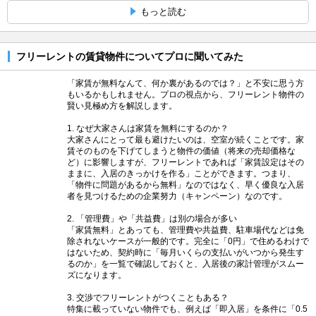
もっと読む
フリーレントの賃貸物件についてプロに聞いてみた
「家賃が無料なんて、何か裏があるのでは？」と不安に思う方
もいるかもしれません。プロの視点から、フリーレント物件の
賢い見極め方を解説します。
1. なぜ大家さんは家賃を無料にするのか？
大家さんにとって最も避けたいのは、空室が続くことです。家
賃そのものを下げてしまうと物件の価値（将来の売却価格な
ど）に影響しますが、フリーレントであれば「家賃設定はその
ままに、入居のきっかけを作る」ことができます。つまり、
「物件に問題があるから無料」なのではなく、早く優良な入居
者を見つけるための企業努力（キャンペーン）なのです。
2. 「管理費」や「共益費」は別の場合が多い
「家賃無料」とあっても、管理費や共益費、駐車場代などは免
除されないケースが一般的です。完全に「0円」で住めるわけで
はないため、契約時に「毎月いくらの支払いがいつから発生す
るのか」を一覧で確認しておくと、入居後の家計管理がスムー
ズになります。
3. 交渉でフリーレントがつくこともある？
特集に載っていない物件でも、例えば「即入居」を条件に「0.5