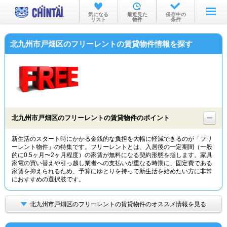
お部屋を探す
気になる
最近見た
保存中の
リスト
物件
条件
沿線・駅から
北九州市戸畑区のフリーレントの賃貸物件情報を探す
住所から
家賃相場から
通勤通学時間から
物件特集から
北九州市戸畑区のフリーレントの賃貸物件のポイント
不動産会社から
新生活のスタート時にかかる金銭的な負担を大幅に軽減できるのが「フリ
ーレント物件」の特集です。フリーレントとは、入居後の一定期間（一般
TOP
的に0.5ヶ月〜2ヶ月程度）の家賃が無料になる契約形態を指します。家具
家電の買い替えや引っ越し業者への支払いが重なる時期に、固定費である
家賃を抑えられるため、予算にゆとりを持って新生活を始めたい方に非常
におすすめの選択肢です。
北九州市戸畑区のフリーレントの賃貸物件のオススメ情報を見る