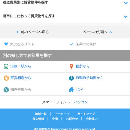
都道府県別に賃貸物件を探す
都市にこだわって賃貸物件を探す
前のページへ戻る
ページの先頭へ
気になるリスト
保存中の条件
別の探し方でお部屋を探す
沿線・駅から
住所から
家賃相場から
通勤通学時間から
物件特集から
TOP
スマートフォン
パソコン
地域一覧
アーカイブ
サイトマップ
個人情報
免責
お問合せ
会社案内
(C) CHINTAI Corporation All rights reserved.