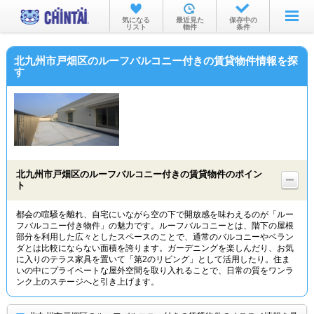
お部屋を探す
気になる
最近見た
保存中の
リスト
物件
条件
沿線・駅から
北九州市戸畑区のルーフバルコニー付きの賃貸物件情報を探
住所から
す
家賃相場から
通勤通学時間から
物件特集から
北九州市戸畑区のルーフバルコニー付きの賃貸物件のポイン
不動産会社から
ト
TOP
都会の喧騒を離れ、自宅にいながら空の下で開放感を味わえるのが「ルー
フバルコニー付き物件」の魅力です。ルーフバルコニーとは、階下の屋根
部分を利用した広々としたスペースのことで、通常のバルコニーやベラン
ダとは比較にならない面積を誇ります。ガーデニングを楽しんだり、お気
に入りのテラス家具を置いて「第2のリビング」として活用したり。住ま
いの中にプライベートな屋外空間を取り入れることで、日常の質をワンラ
ンク上のステージへと引き上げます。