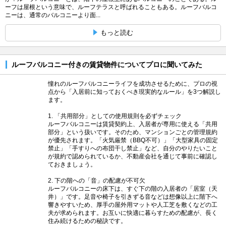
ーフは屋根という意味で、ルーフテラスと呼ばれることもある。ルーフバルコ
ニーは、通常のバルコニーより面...
もっと読む
ルーフバルコニー付きの賃貸物件についてプロに聞いてみた
憧れのルーフバルコニーライフを成功させるために、プロの視
点から「入居前に知っておくべき現実的なルール」を3つ解説し
ます。
1. 「共用部分」としての使用規則を必ずチェック
ルーフバルコニーは賃貸契約上、入居者が専用に使える「共用
部分」という扱いです。そのため、マンションごとの管理規約
が優先されます。「火気厳禁（BBQ不可）」「大型家具の固定
禁止」「手すりへの布団干し禁止」など、自分のやりたいこと
が規約で認められているか、不動産会社を通じて事前に確認し
ておきましょう。
2. 下の階への「音」の配慮が不可欠
ルーフバルコニーの床下は、すぐ下の階の入居者の「居室（天
井）」です。足音や椅子を引きずる音などは想像以上に階下へ
響きやすいため、厚手の屋外用マットや人工芝を敷くなどの工
夫が求められます。お互いに快適に暮らすための配慮が、長く
住み続けるための秘訣です。