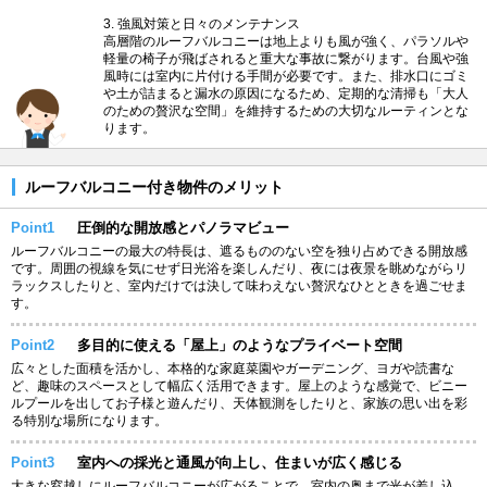
3. 強風対策と日々のメンテナンス
高層階のルーフバルコニーは地上よりも風が強く、パラソルや
軽量の椅子が飛ばされると重大な事故に繋がります。台風や強
風時には室内に片付ける手間が必要です。また、排水口にゴミ
や土が詰まると漏水の原因になるため、定期的な清掃も「大人
のための贅沢な空間」を維持するための大切なルーティンとな
ります。
ルーフバルコニー付き物件のメリット
Point1
圧倒的な開放感とパノラマビュー
ルーフバルコニーの最大の特長は、遮るもののない空を独り占めできる開放感
です。周囲の視線を気にせず日光浴を楽しんだり、夜には夜景を眺めながらリ
ラックスしたりと、室内だけでは決して味わえない贅沢なひとときを過ごせま
す。
Point2
多目的に使える「屋上」のようなプライベート空間
広々とした面積を活かし、本格的な家庭菜園やガーデニング、ヨガや読書な
ど、趣味のスペースとして幅広く活用できます。屋上のような感覚で、ビニー
ルプールを出してお子様と遊んだり、天体観測をしたりと、家族の思い出を彩
る特別な場所になります。
Point3
室内への採光と通風が向上し、住まいが広く感じる
大きな窓越しにルーフバルコニーが広がることで、室内の奥まで光が差し込