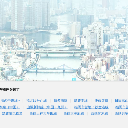
件物件を探す
<海の中道線>
福北ゆたか線
博多南線
筑豊本線
後藤寺線
日田彦
本線（中国）
山陽新幹線（中国・九州）
福岡市営地下鉄空港線
福岡市
筑豊電気鉄道
西鉄天神大牟田線
西鉄太宰府線
西鉄甘木線
西鉄貝