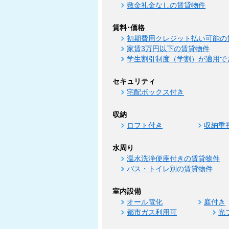
敷金礼金なしの賃貸物件
賃料･価格
初期費用クレジット払い可能の
家賃3万円以下の賃貸物件
学生割引制度（学割）が適用で
セキュリティ
宅配ボックス付き
収納
ロフト付き
収納重
水周り
温水洗浄便座付きの賃貸物件
バス・トイレ別の賃貸物件
室内設備
オール電化
庭付き
都市ガス利用可
光