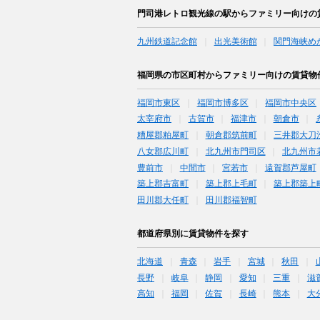
門司港レトロ観光線の駅からファミリー向けの
九州鉄道記念館
出光美術館
関門海峡め
福岡県の市区町村からファミリー向けの賃貸物
福岡市東区
福岡市博多区
福岡市中央区
太宰府市
古賀市
福津市
朝倉市
糟屋郡粕屋町
朝倉郡筑前町
三井郡大刀
八女郡広川町
北九州市門司区
北九州市
豊前市
中間市
宮若市
遠賀郡芦屋町
築上郡吉富町
築上郡上毛町
築上郡築上
田川郡大任町
田川郡福智町
都道府県別に賃貸物件を探す
北海道
青森
岩手
宮城
秋田
長野
岐阜
静岡
愛知
三重
滋
高知
福岡
佐賀
長崎
熊本
大