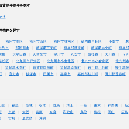
賃貸物件物件を探す
かり
件物件を探す
福岡市南区
福岡市西区
福岡市城南区
福岡市早良区
小郡市
糸島市
那珂川市
糟屋郡宇美町
糟屋郡篠栗町
糟屋郡志免町
糟屋郡
洗町
大牟田市
久留米市
柳川市
八女市
筑後市
大川市
うき
若松区
北九州市戸畑区
北九州市小倉北区
北九州市小倉南区
北九州
遠賀郡水巻町
遠賀郡岡垣町
遠賀郡遠賀町
鞍手郡小竹町
鞍手郡
町
直方市
飯塚市
田川市
嘉麻市
嘉穂郡桂川町
田川郡香春町
山形
福島
茨城
栃木
群馬
埼玉
千葉
東京
神奈川
新
賀
京都
大阪
兵庫
奈良
和歌山
鳥取
島根
岡山
広島
分
宮崎
鹿児島
沖縄