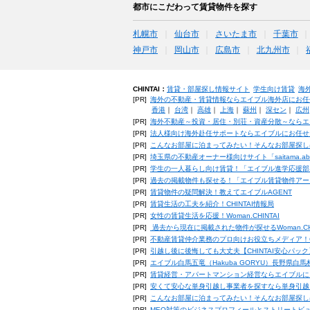
都市にこだわって賃貸物件を探す
札幌市
仙台市
さいたま市
千葉市
神戸市
岡山市
広島市
北九州市
CHINTAI：
賃貸・部屋探し情報サイト
学生向け賃貸
海
[PR]
海外の不動産・賃貸情報ならエイブル海外店にお任
香港
｜
台湾
｜
高雄
｜
上海
｜
蘇州
｜
深セン
｜
広州
[PR]
海外不動産～投資・居住・別荘・資産分散～ならエ
[PR]
法人様向け海外赴任サポートならエイブルにお任せ
[PR]
こんなお部屋に泊まってみたい！そんなお部屋探し
[PR]
埼玉県の不動産オーナー様向けサイト「saitama.a
[PR]
学生の一人暮らし向け賃貸！「エイブル進学応援部
[PR]
過去の掲載物件も探せる！「エイブル賃貸物件アー
[PR]
賃貸物件の疑問解決！教えてエイブルAGENT
[PR]
賃貸生活の工夫を紹介！CHINTAI情報局
[PR]
女性の賃貸生活を応援！Woman.CHINTAI
[PR]
過去から現在に掲載された物件が探せるWoman.CH
[PR]
不動産賃貸仲介業務のプロ向けお役立ちメディア！CHIN
[PR]
引越し後に後悔しても大丈夫【CHINTAI安心パッ
[PR]
エイブル白馬五竜（Hakuba GORYU）長野県白
[PR]
賃貸経営・アパートマンション経営ならエイブルに
[PR]
安くて安心な単身引越し事業者を探すなら単身引越
[PR]
こんなお部屋に泊まってみたい！そんなお部屋探し
[PR]
MEO対策のビジネスプロフィールとストリートビ