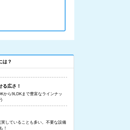
には？
せる広さ！
DKから9LDKまで豊富なラインナッ
う
が充実していることも多い。不要な設備
も！