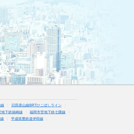
山線
日田彦山線BRTひこぼしライン
営地下鉄箱崎線
福岡市営地下鉄七隈線
塚線
平成筑豊鉄道伊田線