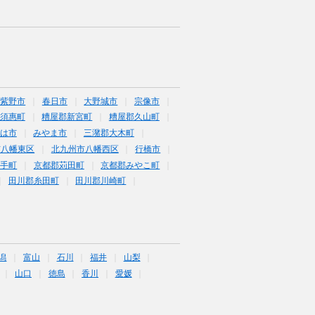
筑紫野市
春日市
大野城市
宗像市
須惠町
糟屋郡新宮町
糟屋郡久山町
は市
みやま市
三潴郡大木町
市八幡東区
北九州市八幡西区
行橋市
鞍手町
京都郡苅田町
京都郡みやこ町
田川郡糸田町
田川郡川崎町
潟
富山
石川
福井
山梨
山口
徳島
香川
愛媛