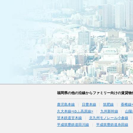
福岡県の他の沿線からファミリー向けの賃貸物
鹿児島本線
日豊本線
筑肥線
香椎線
久大本線<ゆふ高原線>
九州新幹線
山陽
甘木鉄道甘木線
北九州モノレール小倉線
平成筑豊鉄道田川線
平成筑豊鉄道糸田線