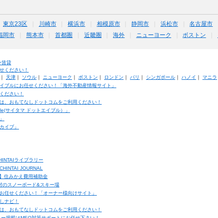
東京23区
川崎市
横浜市
相模原市
静岡市
浜松市
名古屋市
福岡市
熊本市
首都圏
近畿圏
海外
ニューヨーク
ボストン
外賃貸
せください！
｜
天津
｜
ソウル
｜
ニューヨーク
｜
ボストン
｜
ロンドン
｜
パリ
｜
シンガポール
｜
ハノイ
｜
マニラ
イブルにお任せください！「海外不動産情報サイト」
ください！
は、おもてなしドットコムをご利用ください！
ble(サイタマ ドットエイブル）」
」
カイブ」
INTAIライブラリー
TAI JOURNAL
ク】住みかえ費用補助金
馬村のスノーボード&スキー場
お任せください！「オーナー様向けサイト」
しナビ！
は、おもてなしドットコムをご利用ください！
ュー掲載はMEO対策サポートにお任せ下さい！