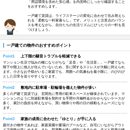
「周辺環境を含めた安心感」を内見時にしっかり確認すること
をおすすめします。
一戸建て賃貸は、ライフステージの変化に合わせて住み替えら
れる「柔軟な一軒家暮らし」です。メリットと注意点のバラン
スを考えながら、自分たちの生活リズムにぴったりの一軒を見
つけましょう。
一戸建ての物件のおすすめポイント
Point1
上下階の騒音トラブルを軽減できる
マンション生活で悩みの種になりがちな「足音」や「生活音」。一戸建てなら
階下や階上に他人が住んでいないため、音に関するストレスが大幅に抑えられ
ます。小さなお子様がいるご家庭でも、周囲への気兼ねを最小限に、のびのび
とした日常を送りやすくなります。
Point2
敷地内に駐車場・駐輪場を備えた物件が多い
多くの戸建て賃貸では、玄関先に専用の駐車スペースが確保されています。マ
ンションのように別途駐車場を契約する手間や月極料金がかからないケースが
多く、家計の負担を抑えながら、買い物帰りや雨の日の移動もスムーズになり
ます。
Point3
家族の成長に合わせた「ゆとり」が手に入る
庭付きの物件であれば、家庭菜園や夏場のプールなど、自宅にいながらアウト
ドア体験が楽しめます。また、部屋数が多い傾向にあるため、子ども部屋の確