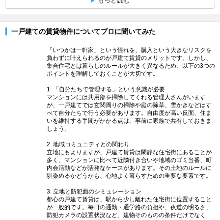
もっと読む
一戸建ての賃貸物件についてプロに聞いてみた
「いつかは一軒家」という憧れを、購入という大きなリスクを
負わずに叶えられるのが戸建て賃貸のメリットです。しかし、
集合住宅とは暮らしのルールが大きく異なるため、以下の3つの
ポイントを理解しておくことが大切です。
1. 「自分たちで管理する」という意識が必要
マンションには共用部を掃除してくれる管理人さんがいます
が、一戸建てでは玄関周りの掃除や庭の除草、雪かきなどはす
べて自分たちで行う必要があります。自由度が高い反面、住ま
いを維持する手間がかかる点は、事前に家族で共有しておきま
しょう。
2. 地域コミュニティとの関わり
立地にもよりますが、戸建て賃貸は閑静な住宅街にあることが
多く、マンションに比べて近隣付き合いや地域のゴミ当番、町
内会活動などが活発なケースがあります。その土地のルールに
馴染めるかどうかも、心地よく暮らすための重要な要素です。
3. 立地と防犯面のシミュレーション
都心の戸建て賃貸は、駅から少し離れた住宅街に位置すること
が一般的です。毎日の通勤・通学路の負担や、夜道の明るさ、
防犯カメラの設置状況など、建物そのものの条件だけでなく