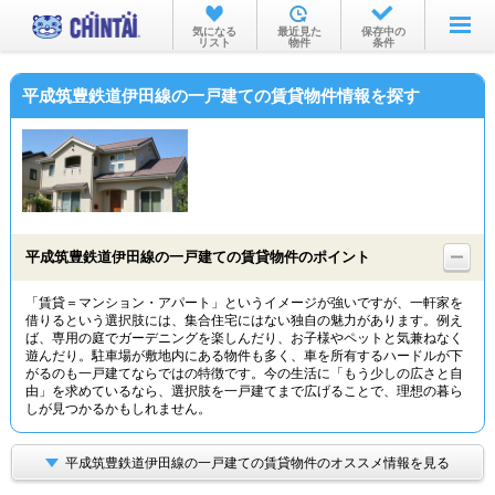
お部屋を探す
気になる
最近見た
保存中の
リスト
物件
条件
沿線・駅から
平成筑豊鉄道伊田線の一戸建ての賃貸物件情報を探す
住所から
家賃相場から
通勤通学時間から
物件特集から
平成筑豊鉄道伊田線の一戸建ての賃貸物件のポイント
不動産会社から
「賃貸＝マンション・アパート」というイメージが強いですが、一軒家を
借りるという選択肢には、集合住宅にはない独自の魅力があります。例え
TOP
ば、専用の庭でガーデニングを楽しんだり、お子様やペットと気兼ねなく
遊んだり。駐車場が敷地内にある物件も多く、車を所有するハードルが下
がるのも一戸建てならではの特徴です。今の生活に「もう少しの広さと自
由」を求めているなら、選択肢を一戸建てまで広げることで、理想の暮ら
しが見つかるかもしれません。
平成筑豊鉄道伊田線の一戸建ての賃貸物件のオススメ情報を見る