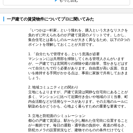
もっと読む
一戸建ての賃貸物件についてプロに聞いてみた
「いつかは一軒家」という憧れを、購入という大きなリスクを
負わずに叶えられるのが戸建て賃貸のメリットです。しかし、
集合住宅とは暮らしのルールが大きく異なるため、以下の3つの
ポイントを理解しておくことが大切です。
1. 「自分たちで管理する」という意識が必要
マンションには共用部を掃除してくれる管理人さんがいます
が、一戸建てでは玄関周りの掃除や庭の除草、雪かきなどはす
べて自分たちで行う必要があります。自由度が高い反面、住ま
いを維持する手間がかかる点は、事前に家族で共有しておきま
しょう。
2. 地域コミュニティとの関わり
立地にもよりますが、戸建て賃貸は閑静な住宅街にあることが
多く、マンションに比べて近隣付き合いや地域のゴミ当番、町
内会活動などが活発なケースがあります。その土地のルールに
馴染めるかどうかも、心地よく暮らすための重要な要素です。
3. 立地と防犯面のシミュレーション
都心の戸建て賃貸は、駅から少し離れた住宅街に位置すること
が一般的です。毎日の通勤・通学路の負担や、夜道の明るさ、
防犯カメラの設置状況など、建物そのものの条件だけでなく