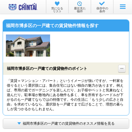
お部屋を探す
気になる
最近見た
保存中の
リスト
物件
条件
沿線・駅から
福岡市博多区の一戸建ての賃貸物件情報を探す
住所から
家賃相場から
通勤通学時間から
物件特集から
福岡市博多区の一戸建ての賃貸物件のポイント
不動産会社から
「賃貸＝マンション・アパート」というイメージが強いですが、一軒家を
借りるという選択肢には、集合住宅にはない独自の魅力があります。例え
TOP
ば、専用の庭でガーデニングを楽しんだり、お子様やペットと気兼ねなく
遊んだり。駐車場が敷地内にある物件も多く、車を所有するハードルが下
がるのも一戸建てならではの特徴です。今の生活に「もう少しの広さと自
由」を求めているなら、選択肢を一戸建てまで広げることで、理想の暮ら
しが見つかるかもしれません。
福岡市博多区の一戸建ての賃貸物件のオススメ情報を見る