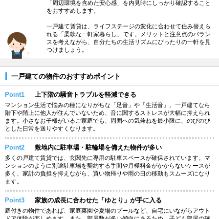
「周辺環境を含めた安心感」を内見時にしっかり確認すること
をおすすめします。
一戸建て賃貸は、ライフステージの変化に合わせて住み替えら
れる「柔軟な一軒家暮らし」です。メリットと注意点のバラン
スを考えながら、自分たちの生活リズムにぴったりの一軒を見
つけましょう。
一戸建ての物件のおすすめポイント
Point1
上下階の騒音トラブルを軽減できる
マンション生活で悩みの種になりがちな「足音」や「生活音」。一戸建てなら
階下や階上に他人が住んでいないため、音に関するストレスが大幅に抑えられ
ます。小さなお子様がいるご家庭でも、周囲への気兼ねを最小限に、のびのび
とした日常を送りやすくなります。
Point2
敷地内に駐車場・駐輪場を備えた物件が多い
多くの戸建て賃貸では、玄関先に専用の駐車スペースが確保されています。マ
ンションのように別途駐車場を契約する手間や月極料金がかからないケースが
多く、家計の負担を抑えながら、買い物帰りや雨の日の移動もスムーズになり
ます。
Point3
家族の成長に合わせた「ゆとり」が手に入る
庭付きの物件であれば、家庭菜園や夏場のプールなど、自宅にいながらアウト
ドア体験が楽しめます。また、部屋数が多い傾向にあるため、子ども部屋の確