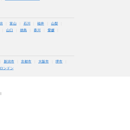
潟
富山
石川
福井
山梨
山口
徳島
香川
愛媛
新潟市
京都市
大阪市
堺市
ロンドン
｜