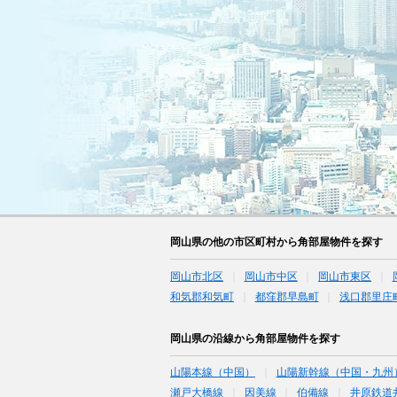
岡山県の他の市区町村から角部屋物件を探す
岡山市北区
岡山市中区
岡山市東区
和気郡和気町
都窪郡早島町
浅口郡里庄
岡山県の沿線から角部屋物件を探す
山陽本線（中国）
山陽新幹線（中国・九州
瀬戸大橋線
因美線
伯備線
井原鉄道