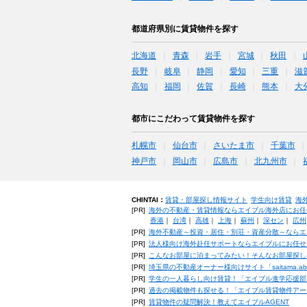
都道府県別に賃貸物件を探す
北海道
青森
岩手
宮城
秋田
長野
岐阜
静岡
愛知
三重
滋
高知
福岡
佐賀
長崎
熊本
大
都市にこだわって賃貸物件を探す
札幌市
仙台市
さいたま市
千葉市
神戸市
岡山市
広島市
北九州市
CHINTAI：
賃貸・部屋探し情報サイト
学生向け賃貸
海
[PR]
海外の不動産・賃貸情報ならエイブル海外店にお任
香港
｜
台湾
｜
高雄
｜
上海
｜
蘇州
｜
深セン
｜
広州
[PR]
海外不動産～投資・居住・別荘・資産分散～ならエ
[PR]
法人様向け海外赴任サポートならエイブルにお任せ
[PR]
こんなお部屋に泊まってみたい！そんなお部屋探し
[PR]
埼玉県の不動産オーナー様向けサイト「saitama.a
[PR]
学生の一人暮らし向け賃貸！「エイブル進学応援部
[PR]
過去の掲載物件も探せる！「エイブル賃貸物件アー
[PR]
賃貸物件の疑問解決！教えてエイブルAGENT