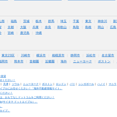
山形
福島
茨城
栃木
群馬
埼玉
千葉
東京
神奈川
新
賀
京都
大阪
兵庫
奈良
和歌山
鳥取
島根
岡山
広島
分
宮崎
鹿児島
沖縄
東京23区
川崎市
横浜市
相模原市
静岡市
浜松市
名古屋市
福岡市
熊本市
首都圏
近畿圏
海外
ニューヨーク
ボストン
外賃貸
せください！
｜
天津
｜
ソウル
｜
ニューヨーク
｜
ボストン
｜
ロンドン
｜
パリ
｜
シンガポール
｜
ハノイ
｜
マニラ
イブルにお任せください！「海外不動産情報サイト」
ください！
は、おもてなしドットコムをご利用ください！
ble(サイタマ ドットエイブル）」
」
カイブ」