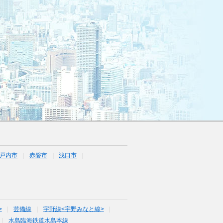
戸内市
赤磐市
浅口市
>
芸備線
宇野線<宇野みなと線>
水島臨海鉄道水島本線