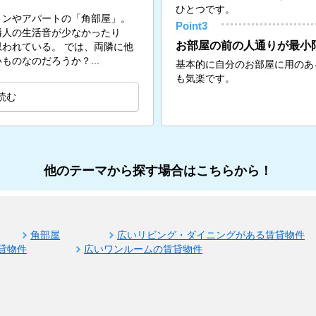
ひとつです。
ョンやアパートの「角部屋」。
Point3
隣人の生活音が少なかったり
お部屋の前の人通りが最小
。 では、両隣に他
のなのだろうか？...
基本的に自分のお部屋に用のあ
も気楽です。
読む
他のテーマから探す場合はこちらから！
角部屋
広いリビング・ダイニングがある賃貸物件
貸物件
広いワンルームの賃貸物件