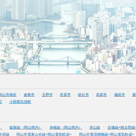
岡山市南区
倉敷市
玉野市
井原市
総社市
高梁市
備前市
瀬
町
小田郡矢掛町
）
姫新線（岡山県内）
赤穂線（岡山県内）
津山線
吉備線<桃太郎線
井原線
岡山市電東山本線<岡山電気軌道>
岡山市電清輝橋線<岡山電気軌道>