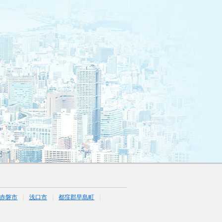
赤磐市
浅口市
都窪郡早島町