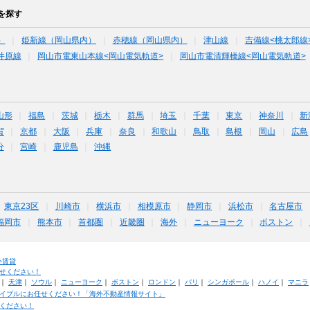
を探す
）
姫新線（岡山県内）
赤穂線（岡山県内）
津山線
吉備線<桃太郎線
井原線
岡山市電東山本線<岡山電気軌道>
岡山市電清輝橋線<岡山電気軌道>
山形
福島
茨城
栃木
群馬
埼玉
千葉
東京
神奈川
新
賀
京都
大阪
兵庫
奈良
和歌山
鳥取
島根
岡山
広島
分
宮崎
鹿児島
沖縄
東京23区
川崎市
横浜市
相模原市
静岡市
浜松市
名古屋市
福岡市
熊本市
首都圏
近畿圏
海外
ニューヨーク
ボストン
外賃貸
せください！
｜
天津
｜
ソウル
｜
ニューヨーク
｜
ボストン
｜
ロンドン
｜
パリ
｜
シンガポール
｜
ハノイ
｜
マニラ
イブルにお任せください！「海外不動産情報サイト」
ください！