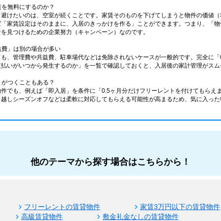
家賃を無料にするのか？
も避けたいのは、空室が続くことです。家賃そのものを下げてしまうと物件の価値（
ば「家賃設定はそのままに、入居のきっかけを作る」ことができます。つまり、「物
者を見つけるための企業努力（キャンペーン）なのです。
共益費」は別の場合が多い
ても、管理費や共益費、駐車場代などは免除されないケースが一般的です。完全に「
支払いがいつから発生するのか」を一覧で確認しておくと、入居後の家計管理がスム
ントがつくこともある？
件でも、例えば「即入居」を条件に「0.5ヶ月分だけフリーレントを付けてもらえ
っ越しシーズンオフなどは柔軟に対応してもらえる可能性が高まるため、気に入った
他のテーマから探す場合はこちらから！
フリーレントの賃貸物件
家賃3万円以下の賃貸物件
高級賃貸物件
敷金礼金なしの賃貸物件