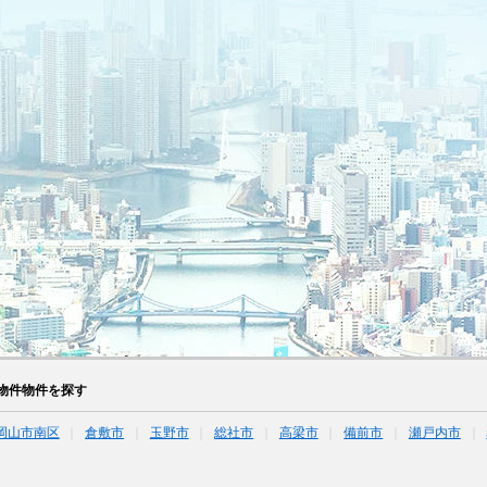
物件物件を探す
岡山市南区
倉敷市
玉野市
総社市
高梁市
備前市
瀬戸内市