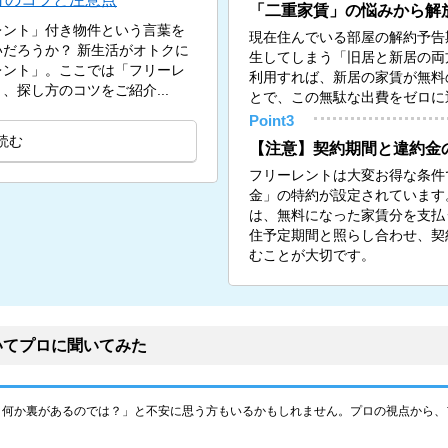
「二重家賃」の悩みから解
レント」付き物件という言葉を
現在住んでいる部屋の解約予告
新生活がオトクに
生してしまう「旧居と新居の両
レント」。ここでは「フリーレ
利用すれば、新居の家賃が無料
探し方のコツをご紹介...
とで、この無駄な出費をゼロに
Point3
読む
【注意】契約期間と違約金
フリーレントは大変お得な条件
金」の特約が設定されています
は、無料になった家賃分を支払
住予定期間と照らし合わせ、契
むことが大切です。
いてプロに聞いてみた
、何か裏があるのでは？」と不安に思う方もいるかもしれません。プロの視点から、