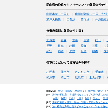
岡山県の沿線からフリーレントの賃貸物件物件
山陽本線（中国）
山陽新幹線（中国・九州
瀬戸大橋線
因美線
伯備線
井原鉄道
都道府県別に賃貸物件を探す
北海道
青森
岩手
宮城
秋田
長野
岐阜
静岡
愛知
三重
滋
高知
福岡
佐賀
長崎
熊本
大
都市にこだわって賃貸物件を探す
札幌市
仙台市
さいたま市
千葉市
神戸市
岡山市
広島市
北九州市
CHINTAI：
賃貸・部屋探し情報サイト
学生向け賃貸
海
[PR]
海外の不動産・賃貸情報ならエイブル海外店にお任
香港
｜
台湾
｜
高雄
｜
上海
｜
蘇州
｜
深セン
｜
広州
[PR]
海外不動産～投資・居住・別荘・資産分散～ならエ
[PR]
法人様向け海外赴任サポートならエイブルにお任せ