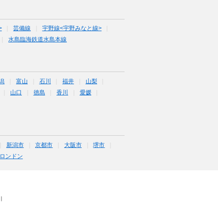
>
芸備線
宇野線<宇野みなと線>
水島臨海鉄道水島本線
潟
富山
石川
福井
山梨
山口
徳島
香川
愛媛
新潟市
京都市
大阪市
堺市
ロンドン
｜