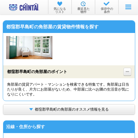
お部屋を探す
気になる
最近見た
保存中の
リスト
物件
条件
沿線・駅から
都窪郡早島町の角部屋の賃貸物件情報を探す
住所から
家賃相場から
通勤通学時間から
物件特集から
都窪郡早島町の角部屋のポイント
不動産会社から
角部屋の賃貸アパート・マンションを検索できる特集です。角部屋は日当
たりが良く、片方にお部屋がないため、中部屋に比べお隣の生活音が気に
TOP
なりにくいです。
都窪郡早島町の角部屋のオススメ情報を見る
沿線・住所から探す