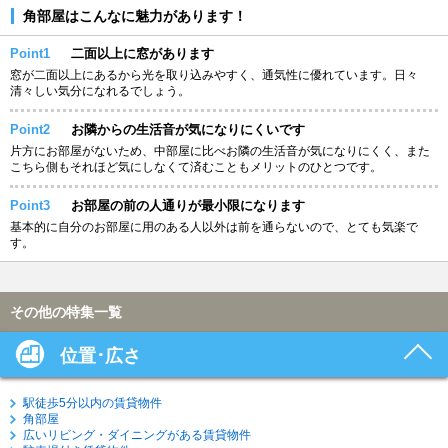
角部屋はこんなに魅力があります！
Point1
二面以上に窓があります
窓が二面以上にあるから光を取り込みやすく、通気性に優れています。日々
清々しい気分になれるでしょう。
Point2
お隣からの生活音が気になりにくいです
片方にお部屋がないため、中部屋に比べお隣の生活音が気になりにくく、また
こちら側もそれほど気にしなくて済むこともメリットのひとつです。
Point3
お部屋の前の人通りが最小限になります
基本的に自分のお部屋に用のある人以外は前を通らないので、とても気楽で
す。
その他の特集一覧
位置･広さ
駅徒歩5分以内の賃貸物件
角部屋
広いリビング・ダイニングがある賃貸物件