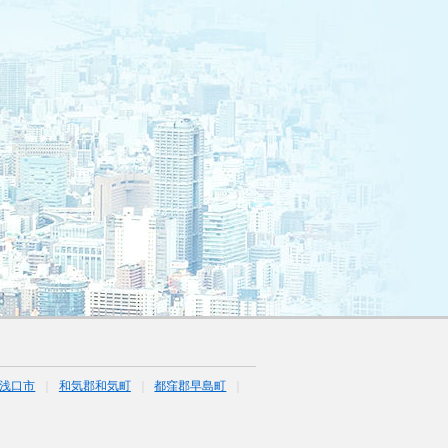
浅口市
和気郡和気町
都窪郡早島町