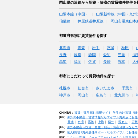
岡山県の沿線から新築・築浅の賃貸物件物件を
山陽本線（中国）
山陽新幹線（中国・九州
伯備線
井原鉄道井原線
岡山市電東山本
都道府県別に賃貸物件を探す
北海道
青森
岩手
宮城
秋田
長野
岐阜
静岡
愛知
三重
滋
高知
福岡
佐賀
長崎
熊本
大
都市にこだわって賃貸物件を探す
札幌市
仙台市
さいたま市
千葉市
神戸市
岡山市
広島市
北九州市
CHINTAI：
賃貸・部屋探し情報サイト
学生向け賃貸
海
[PR]
海外の不動産・賃貸情報ならエイブル海外店にお任
香港
｜
台湾
｜
高雄
｜
上海
｜
蘇州
｜
深セン
｜
広州
[PR]
海外不動産～投資・居住・別荘・資産分散～ならエ
[PR]
法人様向け海外赴任サポートならエイブルにお任せ
[PR]
こんなお部屋に泊まってみたい！そんなお部屋探し