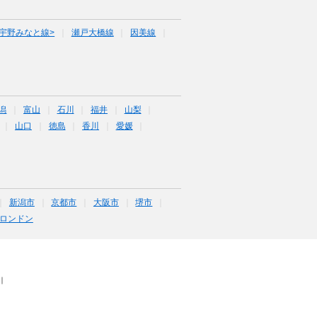
宇野みなと線>
瀬戸大橋線
因美線
潟
富山
石川
福井
山梨
山口
徳島
香川
愛媛
新潟市
京都市
大阪市
堺市
ロンドン
｜