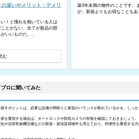
との違いやメリット・デメリ
築3年未満の物件のことです。
が、新築よりもお得なこともあ
たい！と憧れを抱いている人は
だことがない、全てが新品の部
いいものだ。...
読む
てプロに聞いてみた
を探すポイントは、必要な設備や間取りと家賃のバランスが取れているかを、しっか
ィ面を重視する場合は、オートロックや防犯カメラの有無を確認しておきましょう。
電化や浴室乾燥機完備などの新築・築浅賃貸物件も増えており、利便性を重視する方