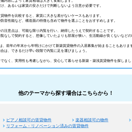
設備内容によって家賃相場は大きく変動します。
だけ、あるいは家賃の安さだけで判断しないよう注意が必要です。
賃貸物件を比較すると、家賃に大きな差がないケースもあります。
や防音性能など、構造面の特徴も含めて物件を選ぶことをおすすめします。
での注意点は、可能な限り内覧を行い、納得したうえで契約することです。
内覧なしで契約すると、想像していたよりも部屋が狭い、生活動線が良くないなどの
ては、前年の年末から年明けにかけて新築賃貸物件の入居募集が始まることもありま
場合は、できるだけ早い段階で内覧に足を運びましょう。
けでなく、実用性も考慮しながら、安心して暮らせる新築・築浅賃貸物件を探しまし
他のテーマから探す場合はこちらから！
ピアノ相談可の賃貸物件
楽器相談可の物件
リフォーム・リノベーション済みの賃貸物件