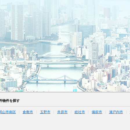
件物件を探す
岡山市南区
倉敷市
玉野市
井原市
総社市
備前市
瀬戸内市