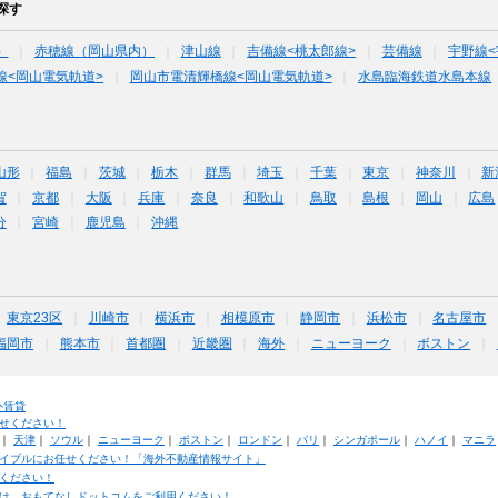
探す
）
赤穂線（岡山県内）
津山線
吉備線<桃太郎線>
芸備線
宇野線<
線<岡山電気軌道>
岡山市電清輝橋線<岡山電気軌道>
水島臨海鉄道水島本線
山形
福島
茨城
栃木
群馬
埼玉
千葉
東京
神奈川
新
賀
京都
大阪
兵庫
奈良
和歌山
鳥取
島根
岡山
広島
分
宮崎
鹿児島
沖縄
東京23区
川崎市
横浜市
相模原市
静岡市
浜松市
名古屋市
福岡市
熊本市
首都圏
近畿圏
海外
ニューヨーク
ボストン
外賃貸
せください！
｜
天津
｜
ソウル
｜
ニューヨーク
｜
ボストン
｜
ロンドン
｜
パリ
｜
シンガポール
｜
ハノイ
｜
マニラ
イブルにお任せください！「海外不動産情報サイト」
ください！
は、おもてなしドットコムをご利用ください！