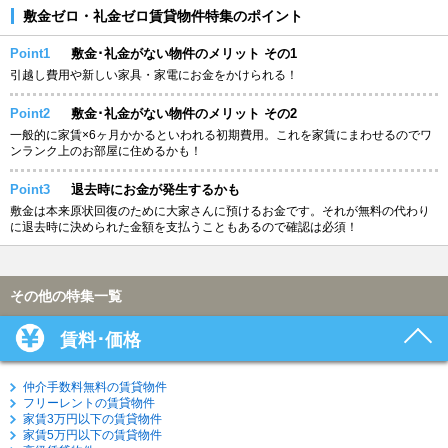
敷金ゼロ・礼金ゼロ賃貸物件特集のポイント
Point1
敷金･礼金がない物件のメリット その1
引越し費用や新しい家具・家電にお金をかけられる！
Point2
敷金･礼金がない物件のメリット その2
一般的に家賃×6ヶ月かかるといわれる初期費用。これを家賃にまわせるのでワ
ンランク上のお部屋に住めるかも！
Point3
退去時にお金が発生するかも
敷金は本来原状回復のために大家さんに預けるお金です。それが無料の代わり
に退去時に決められた金額を支払うこともあるので確認は必須！
その他の特集一覧
賃料･価格
仲介手数料無料の賃貸物件
フリーレントの賃貸物件
家賃3万円以下の賃貸物件
家賃5万円以下の賃貸物件