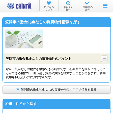
お部屋を探す
気になる
最近見た
保存中の
リスト
物件
条件
沿線・駅から
笠岡市の敷金礼金なしの賃貸物件情報を探す
住所から
家賃相場から
通勤通学時間から
物件特集から
笠岡市の敷金礼金なしの賃貸物件のポイント
不動産会社から
敷金・礼金なしの物件を検索できる特集です。初期費用を格段に抑えるこ
とができる物件で、引っ越し費用の負担を軽減することができます。初期
TOP
費用を抑えたい方におすすめです。
笠岡市の敷金礼金なしの賃貸物件のオススメ情報を見る
沿線・住所から探す