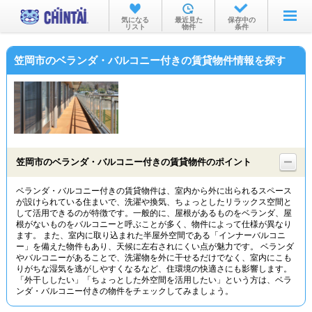
お部屋を探す
気になる
最近見た
保存中の
リスト
物件
条件
沿線・駅から
笠岡市のベランダ・バルコニー付きの賃貸物件情報を探す
住所から
家賃相場から
通勤通学時間から
物件特集から
笠岡市のベランダ・バルコニー付きの賃貸物件のポイント
不動産会社から
ベランダ・バルコニー付きの賃貸物件は、室内から外に出られるスペース
が設けられている住まいで、洗濯や換気、ちょっとしたリラックス空間と
TOP
して活用できるのが特徴です。一般的に、屋根があるものをベランダ、屋
根がないものをバルコニーと呼ぶことが多く、物件によって仕様が異なり
ます。 また、室内に取り込まれた半屋外空間である「インナーバルコニ
ー」を備えた物件もあり、天候に左右されにくい点が魅力です。 ベランダ
やバルコニーがあることで、洗濯物を外に干せるだけでなく、室内にこも
りがちな湿気を逃がしやすくなるなど、住環境の快適さにも影響します。
「外干ししたい」「ちょっとした外空間を活用したい」という方は、ベラ
ンダ・バルコニー付きの物件をチェックしてみましょう。