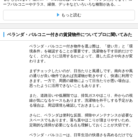
ーフバルコニーやテラス、縁側、デッキなどいろいろな種類がある。...
もっと読む
ベランダ・バルコニー付きの賃貸物件についてプロに聞いてみた
ベランダ・バルコニー付き物件を選ぶ際は、「使い方」と「環
境条件」を確認することが重要です。洗濯物を干す目的だけで
なく、どのように活用するかによって、適した広さや向きが変
わります。
まずチェックしたいのが、日当たりと風通しです。南向きや風
の通りが良い物件であれば洗濯物が乾きやすく、快適に利用で
きます。一方で、周囲の建物によって日当たりが悪い場合は、
思ったように活用できないこともあります。
また、道路沿いや低層階では、排気ガスやほこり、外からの視
線が気になるケースもあります。洗濯物を外干しする予定があ
る場合は、周辺環境も確認しておきましょう。
さらに、ベランダは便利な反面、掃除やメンテナンスが必要な
スペースでもあります。落ち葉やほこりが溜まりやすいため、
定期的な清掃が必要になる点も理解しておくことが大切です。
ベランダ・バルコニーは、日常生活の快適さを高めるだけでな