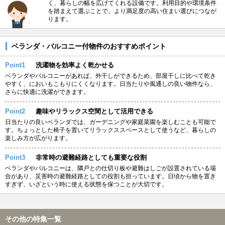
く、暮らしの幅を広げてくれる設備です。利用目的や環境条件
を踏まえて選ぶことで、より満足度の高い住まい選びにつなが
ります。
ベランダ・バルコニー付物件のおすすめポイント
Point1
洗濯物を効率よく乾かせる
ベランダやバルコニーがあれば、外干しができるため、部屋干しに比べて乾き
やすく、においもこもりにくくなります。日当たりや風通しの良い物件なら、
さらに快適に洗濯ができます。
Point2
趣味やリラックス空間として活用できる
日当たりの良いベランダでは、ガーデニングや家庭菜園を楽しむことも可能で
す。ちょっとした椅子を置いてリラックススペースとして使うなど、暮らしの
楽しみ方が広がります。
Point3
非常時の避難経路としても重要な役割
ベランダやバルコニーは、隣戸との仕切り板や避難はしごが設置されている場
合があり、災害時の避難経路としての役割も担っています。日頃から物を置き
すぎず、いざという時に使える状態を保つことが大切です。
その他の特集一覧