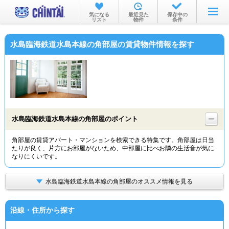
お部屋を探す
気になる
最近見た
保存中の
リスト
物件
条件
沿線・駅から
水島臨海鉄道水島本線の角部屋の賃貸物件情報を探す
住所から
家賃相場から
通勤通学時間から
物件特集から
水島臨海鉄道水島本線の角部屋のポイント
不動産会社から
角部屋の賃貸アパート・マンションを検索できる特集です。角部屋は日当
たりが良く、片方にお部屋がないため、中部屋に比べお隣の生活音が気に
TOP
なりにくいです。
水島臨海鉄道水島本線の角部屋のオススメ情報を見る
沿線・住所から探す