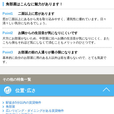
角部屋はこんなに魅力があります！
Point1
二面以上に窓があります
窓が二面以上にあるから光を取り込みやすく、通気性に優れています。日々
清々しい気分になれるでしょう。
Point2
お隣からの生活音が気になりにくいです
片方にお部屋がないため、中部屋に比べお隣の生活音が気になりにくく、また
こちら側もそれほど気にしなくて済むこともメリットのひとつです。
Point3
お部屋の前の人通りが最小限になります
基本的に自分のお部屋に用のある人以外は前を通らないので、とても気楽で
す。
その他の特集一覧
位置･広さ
駅徒歩5分以内の賃貸物件
角部屋
広いリビング・ダイニングがある賃貸物件