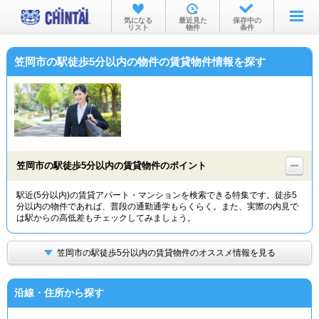
お部屋を探す
気になる
最近見た
保存中の
リスト
物件
条件
沿線・駅から
笠岡市の駅徒歩5分以内の物件の賃貸物件情報を探す
住所から
家賃相場から
通勤通学時間から
物件特集から
笠岡市の駅徒歩5分以内の賃貸物件のポイント
不動産会社から
駅近(5分以内)の賃貸アパート・マンションを検索できる特集です。徒歩5
分以内の物件であれば、普段の通勤通学もらくらく。また、実際の内見で
TOP
は駅からの高低差もチェックしてみましょう。
笠岡市の駅徒歩5分以内の賃貸物件のオススメ情報を見る
沿線・住所から探す