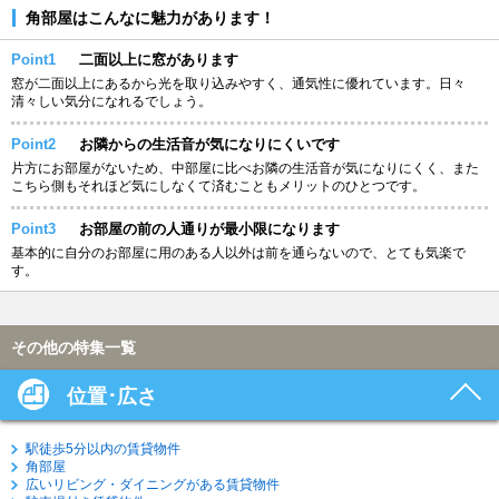
角部屋はこんなに魅力があります！
Point1
二面以上に窓があります
窓が二面以上にあるから光を取り込みやすく、通気性に優れています。日々
清々しい気分になれるでしょう。
Point2
お隣からの生活音が気になりにくいです
片方にお部屋がないため、中部屋に比べお隣の生活音が気になりにくく、また
こちら側もそれほど気にしなくて済むこともメリットのひとつです。
Point3
お部屋の前の人通りが最小限になります
基本的に自分のお部屋に用のある人以外は前を通らないので、とても気楽で
す。
その他の特集一覧
位置･広さ
駅徒歩5分以内の賃貸物件
角部屋
広いリビング・ダイニングがある賃貸物件