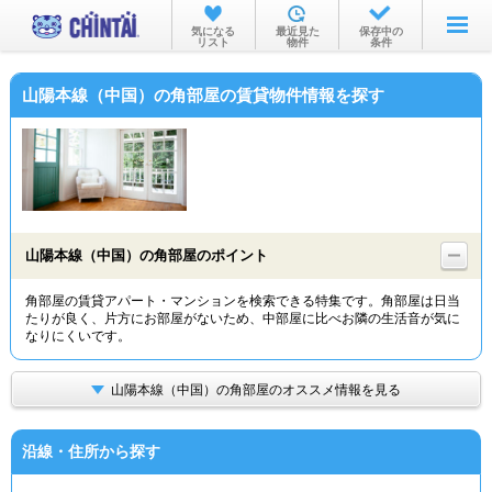
お部屋を探す
気になる
最近見た
保存中の
リスト
物件
条件
沿線・駅から
山陽本線（中国）の角部屋の賃貸物件情報を探す
住所から
家賃相場から
通勤通学時間から
物件特集から
山陽本線（中国）の角部屋のポイント
不動産会社から
角部屋の賃貸アパート・マンションを検索できる特集です。角部屋は日当
たりが良く、片方にお部屋がないため、中部屋に比べお隣の生活音が気に
TOP
なりにくいです。
山陽本線（中国）の角部屋のオススメ情報を見る
沿線・住所から探す