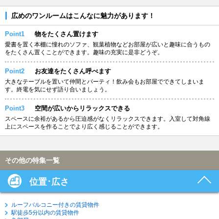
広めのワンルームはこんなに魅力があります！
Point1
物をたくさん置けます
愛書を置く本棚に憧れのソファ、観葉植物などお部屋が広いと趣味に合うもの
をたくさん置くことができます。趣味の充実に是非どうぞ。
Point2
お友達をたくさん呼べます
大きなテーブルを置いて仲間とパーティ！飲み会もお部屋でできてしまいま
す。終電を気にせず語り合いましょう。
Point3
空間が広いからリラックスできる
スペースに余裕があるから圧迫感がなくリラックスできます。入室して対角線
上にスペースを作ることでより広く感じることができます。
その他の特集一覧
位置･広さ
ルーフバルコニー付きの賃貸物件
駅徒歩5分以内の賃貸物件