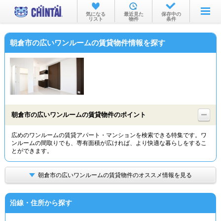
お部屋を探す
気になる
最近見た
保存中の
リスト
物件
条件
沿線・駅から
朝倉市の広いワンルームの賃貸物件情報を探す
住所から
家賃相場から
通勤通学時間から
物件特集から
朝倉市の広いワンルームの賃貸物件のポイント
不動産会社から
広めのワンルームの賃貸アパート・マンションを検索できる特集です。ワ
ンルームの間取りでも、専有面積が広ければ、より快適な暮らしをするこ
TOP
とができます。
朝倉市の広いワンルームの賃貸物件のオススメ情報を見る
沿線・住所から探す