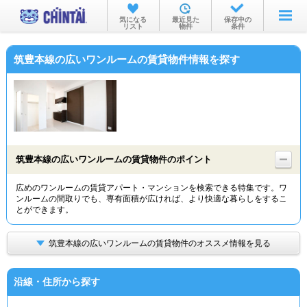
お部屋を探す
気になる
最近見た
保存中の
リスト
物件
条件
沿線・駅から
筑豊本線の広いワンルームの賃貸物件情報を探す
住所から
家賃相場から
通勤通学時間から
物件特集から
筑豊本線の広いワンルームの賃貸物件のポイント
不動産会社から
広めのワンルームの賃貸アパート・マンションを検索できる特集です。ワ
ンルームの間取りでも、専有面積が広ければ、より快適な暮らしをするこ
TOP
とができます。
筑豊本線の広いワンルームの賃貸物件のオススメ情報を見る
沿線・住所から探す