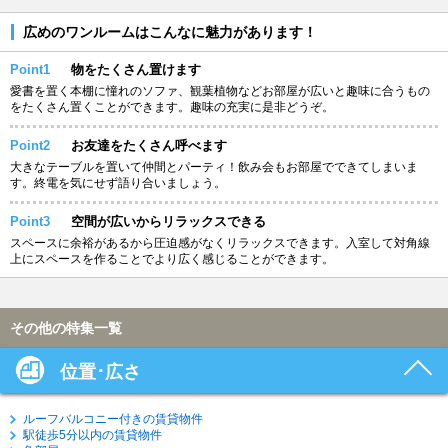
広めのワンルームはこんなに魅力があります！
Point1
物をたくさん置けます
愛書を置く本棚に憧れのソファ、観葉植物などお部屋が広いと趣味に合うもの
をたくさん置くことができます。趣味の充実に是非どうぞ。
Point2
お友達をたくさん呼べます
大きなテーブルを置いて仲間とパーティ！飲み会もお部屋でできてしまいま
す。終電を気にせず語り合いましょう。
Point3
空間が広いからリラックスできる
スペースに余裕があるから圧迫感がなくリラックスできます。入室して対角線
上にスペースを作ることでより広く感じることができます。
その他の特集一覧
位置･広さ
ルーフバルコニー付きの賃貸物件
駅徒歩5分以内の賃貸物件