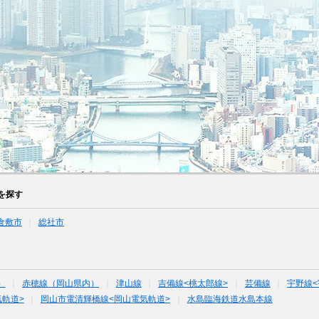
を探す
倉敷市
総社市
）
赤穂線（岡山県内）
津山線
吉備線<桃太郎線>
芸備線
宇野線<
軌道>
岡山市電清輝橋線<岡山電気軌道>
水島臨海鉄道水島本線