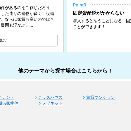
Point3
物件があるのをご存じだろう
固定資産税がかからない
りした造りの建物が多く、設備
貸。ならば家賃も高いのでは？
購入すると払うことになる、固
問も浮かぶ。...
ことができます！
読む
他のテーマから探す場合はこちらから！
テナント
テラスハウス
賃貸マンション
期借家物件
メゾネット