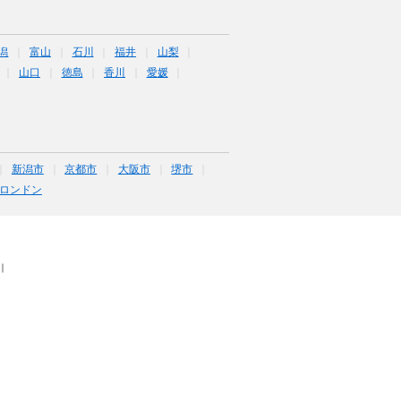
潟
富山
石川
福井
山梨
山口
徳島
香川
愛媛
新潟市
京都市
大阪市
堺市
ロンドン
｜