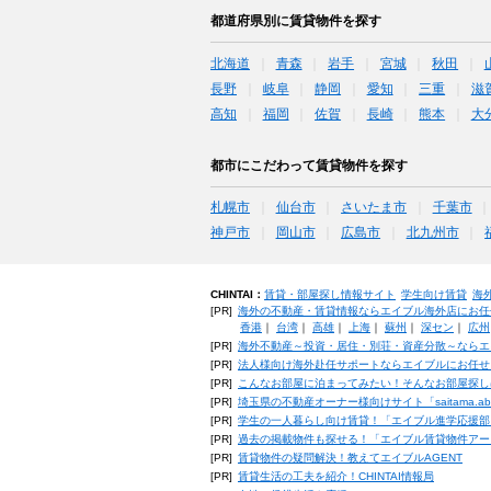
都道府県別に賃貸物件を探す
北海道
青森
岩手
宮城
秋田
長野
岐阜
静岡
愛知
三重
滋
高知
福岡
佐賀
長崎
熊本
大
都市にこだわって賃貸物件を探す
札幌市
仙台市
さいたま市
千葉市
神戸市
岡山市
広島市
北九州市
CHINTAI：
賃貸・部屋探し情報サイト
学生向け賃貸
海
[PR]
海外の不動産・賃貸情報ならエイブル海外店にお任
香港
｜
台湾
｜
高雄
｜
上海
｜
蘇州
｜
深セン
｜
広州
[PR]
海外不動産～投資・居住・別荘・資産分散～ならエ
[PR]
法人様向け海外赴任サポートならエイブルにお任せ
[PR]
こんなお部屋に泊まってみたい！そんなお部屋探し
[PR]
埼玉県の不動産オーナー様向けサイト「saitama.a
[PR]
学生の一人暮らし向け賃貸！「エイブル進学応援部
[PR]
過去の掲載物件も探せる！「エイブル賃貸物件アー
[PR]
賃貸物件の疑問解決！教えてエイブルAGENT
[PR]
賃貸生活の工夫を紹介！CHINTAI情報局