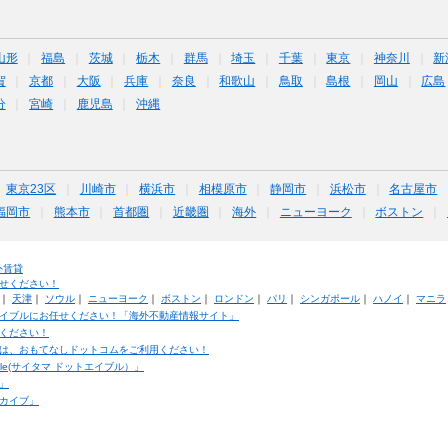
山形
福島
茨城
栃木
群馬
埼玉
千葉
東京
神奈川
新
賀
京都
大阪
兵庫
奈良
和歌山
鳥取
島根
岡山
広島
分
宮崎
鹿児島
沖縄
東京23区
川崎市
横浜市
相模原市
静岡市
浜松市
名古屋市
福岡市
熊本市
首都圏
近畿圏
海外
ニューヨーク
ボストン
外賃貸
せください！
｜
天津
｜
ソウル
｜
ニューヨーク
｜
ボストン
｜
ロンドン
｜
パリ
｜
シンガポール
｜
ハノイ
｜
マニラ
イブルにお任せください！「海外不動産情報サイト」
ください！
は、おもてなしドットコムをご利用ください！
ble(サイタマ ドットエイブル）」
」
カイブ」