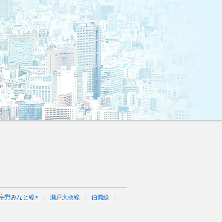
宇野みなと線>
瀬戸大橋線
伯備線