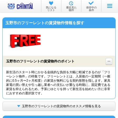
お部屋を探す
気になる
最近見た
保存中の
リスト
物件
条件
沿線・駅から
玉野市のフリーレントの賃貸物件情報を探す
住所から
家賃相場から
通勤通学時間から
物件特集から
玉野市のフリーレントの賃貸物件のポイント
不動産会社から
新生活のスタート時にかかる金銭的な負担を大幅に軽減できるのが「フリ
ーレント物件」の特集です。フリーレントとは、入居後の一定期間（一般
TOP
的に0.5ヶ月〜2ヶ月程度）の家賃が無料になる契約形態を指します。家具
家電の買い替えや引っ越し業者への支払いが重なる時期に、固定費である
家賃を抑えられるため、予算にゆとりを持って新生活を始めたい方に非常
におすすめの選択肢です。
玉野市のフリーレントの賃貸物件のオススメ情報を見る