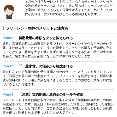
ヶ月分だけフリーレントを付けてもらえませんか？」といった
交渉が通るケースもあります。特に引っ越しシーズンオフなど
は柔軟に対応してもらえる可能性が高まるため、気に入った物
件があれば一度プロに相談してみる価値はあります。
フリーレント物件のメリットと注意点
Point1
初期費用の総額をグッと抑えられる
通常、賃貸契約時には前家賃が必要ですが、フリーレント物件ならその分が免
除、またはスライドされます。浮いた資金をインテリアの購入や予備費に充て
ることができ、貯金を大きく減らさずに引っ越しができるため、特に学生や新
社会人、急な住み替えが必要になった方の強い味方となります。
Point2
「二重家賃」の悩みから解放される
現在住んでいる部屋の解約予告期間との兼ね合いで、どうしても発生してしま
う「旧居と新居の両方の家賃支払い」。フリーレントを利用すれば、新居の家
賃が無料の間に引っ越し作業を完了させることで、この無駄な出費をゼロに近
づけることが可能です。
Point3
【注意】契約期間と違約金のルールを確認
フリーレントは大変お得な条件ですが、多くの場合「短期解約違約金」の特約
が設定されています。例えば「1年以内に解約した場合は、無料になった家賃分
を支払う」といった内容です。ご自身の居住予定期間と照らし合わせ、契約内
容を正しく理解した上で申し込むことが大切です。