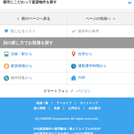
都市にこだわって賃貸物件を探す
前のページへ戻る
ページの先頭へ
気になるリスト
保存中の条件
別の探し方でお部屋を探す
沿線・駅から
住所から
家賃相場から
通勤通学時間から
物件特集から
TOP
スマートフォン
パソコン
地域一覧
アーカイブ
サイトマップ
個人情報
免責
お問合せ
会社案内
(C) CHINTAI Corporation All rights reserved.
[PR]賃貸物件の疑問解決！教えてエイブルAGENT
[PR]賃貸生活の工夫を紹介！CHINTAI情報局