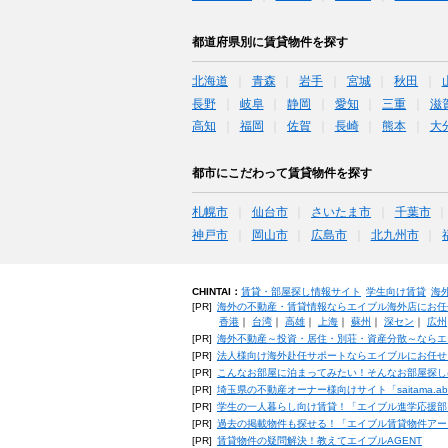
都道府県別に賃貸物件を探す
北海道
青森
岩手
宮城
秋田
長野
岐阜
静岡
愛知
三重
滋
高知
福岡
佐賀
長崎
熊本
大
都市にこだわって賃貸物件を探す
札幌市
仙台市
さいたま市
千葉市
神戸市
岡山市
広島市
北九州市
CHINTAI：
賃貸・部屋探し情報サイト
学生向け賃貸
海
[PR]
海外の不動産・賃貸情報ならエイブル海外店にお任
香港
｜
台湾
｜
高雄
｜
上海
｜
蘇州
｜
深セン
｜
広州
[PR]
海外不動産～投資・居住・別荘・資産分散～ならエ
[PR]
法人様向け海外赴任サポートならエイブルにお任せ
[PR]
こんなお部屋に泊まってみたい！そんなお部屋探し
[PR]
埼玉県の不動産オーナー様向けサイト「saitama.a
[PR]
学生の一人暮らし向け賃貸！「エイブル進学応援部
[PR]
過去の掲載物件も探せる！「エイブル賃貸物件アー
[PR]
賃貸物件の疑問解決！教えてエイブルAGENT