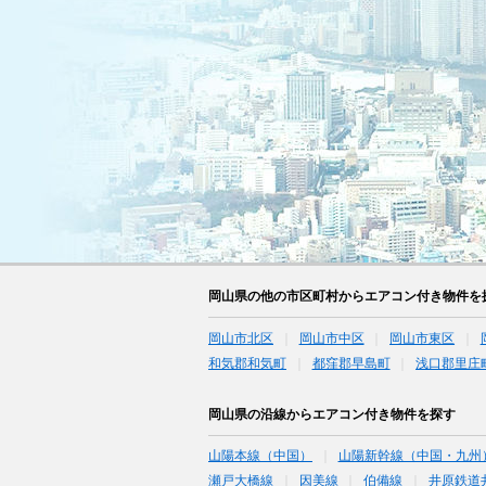
岡山県の他の市区町村からエアコン付き物件を
岡山市北区
岡山市中区
岡山市東区
和気郡和気町
都窪郡早島町
浅口郡里庄
岡山県の沿線からエアコン付き物件を探す
山陽本線（中国）
山陽新幹線（中国・九州
瀬戸大橋線
因美線
伯備線
井原鉄道