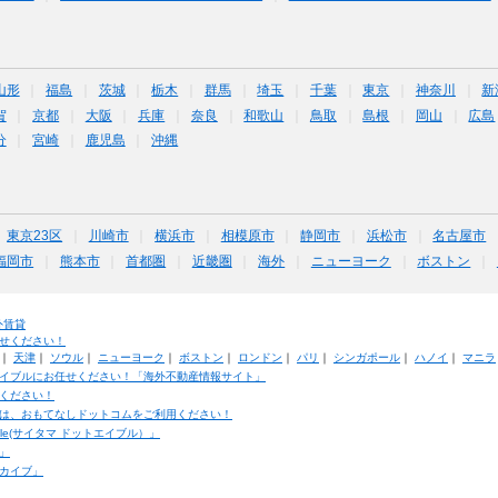
山形
福島
茨城
栃木
群馬
埼玉
千葉
東京
神奈川
新
賀
京都
大阪
兵庫
奈良
和歌山
鳥取
島根
岡山
広島
分
宮崎
鹿児島
沖縄
東京23区
川崎市
横浜市
相模原市
静岡市
浜松市
名古屋市
福岡市
熊本市
首都圏
近畿圏
海外
ニューヨーク
ボストン
外賃貸
せください！
｜
天津
｜
ソウル
｜
ニューヨーク
｜
ボストン
｜
ロンドン
｜
パリ
｜
シンガポール
｜
ハノイ
｜
マニラ
イブルにお任せください！「海外不動産情報サイト」
ください！
は、おもてなしドットコムをご利用ください！
ble(サイタマ ドットエイブル）」
」
カイブ」