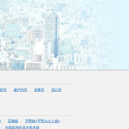
前市
瀬戸内市
赤磐市
浅口市
>
芸備線
宇野線<宇野みなと線>
水島臨海鉄道水島本線