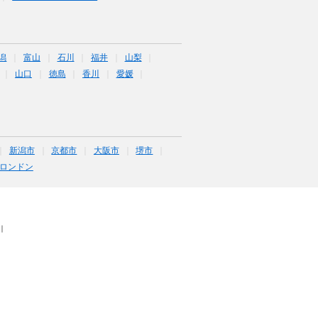
潟
富山
石川
福井
山梨
山口
徳島
香川
愛媛
新潟市
京都市
大阪市
堺市
ロンドン
｜