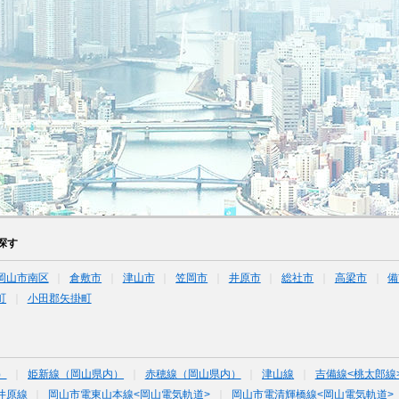
探す
岡山市南区
倉敷市
津山市
笠岡市
井原市
総社市
高梁市
備
町
小田郡矢掛町
）
姫新線（岡山県内）
赤穂線（岡山県内）
津山線
吉備線<桃太郎線
井原線
岡山市電東山本線<岡山電気軌道>
岡山市電清輝橋線<岡山電気軌道>