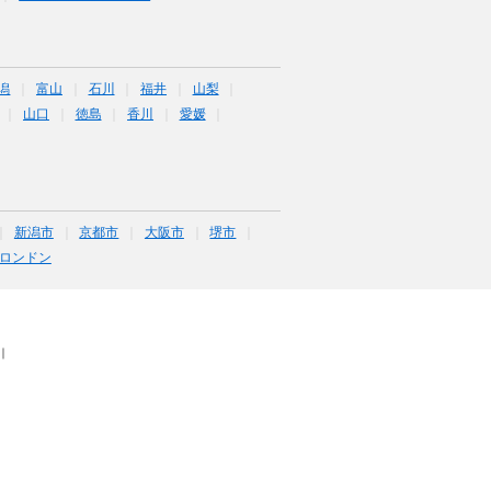
潟
富山
石川
福井
山梨
山口
徳島
香川
愛媛
新潟市
京都市
大阪市
堺市
ロンドン
｜