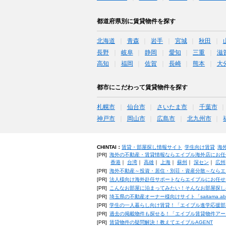
都道府県別に賃貸物件を探す
北海道
青森
岩手
宮城
秋田
長野
岐阜
静岡
愛知
三重
滋
高知
福岡
佐賀
長崎
熊本
大
都市にこだわって賃貸物件を探す
札幌市
仙台市
さいたま市
千葉市
神戸市
岡山市
広島市
北九州市
CHINTAI：
賃貸・部屋探し情報サイト
学生向け賃貸
海
[PR]
海外の不動産・賃貸情報ならエイブル海外店にお任
香港
｜
台湾
｜
高雄
｜
上海
｜
蘇州
｜
深セン
｜
広州
[PR]
海外不動産～投資・居住・別荘・資産分散～ならエ
[PR]
法人様向け海外赴任サポートならエイブルにお任せ
[PR]
こんなお部屋に泊まってみたい！そんなお部屋探し
[PR]
埼玉県の不動産オーナー様向けサイト「saitama.a
[PR]
学生の一人暮らし向け賃貸！「エイブル進学応援部
[PR]
過去の掲載物件も探せる！「エイブル賃貸物件アー
[PR]
賃貸物件の疑問解決！教えてエイブルAGENT