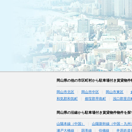
岡山県の他の市区町村から駐車場付き賃貸物件
岡山市北区
岡山市中区
岡山市東区
和気郡和気町
都窪郡早島町
浅口郡里庄
岡山県の沿線から駐車場付き賃貸物件物件を探
山陽本線（中国）
山陽新幹線（中国・九州
瀬戸大橋線
因美線
伯備線
井原鉄道