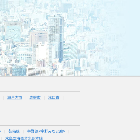
瀬戸内市
赤磐市
浅口市
>
芸備線
宇野線<宇野みなと線>
水島臨海鉄道水島本線