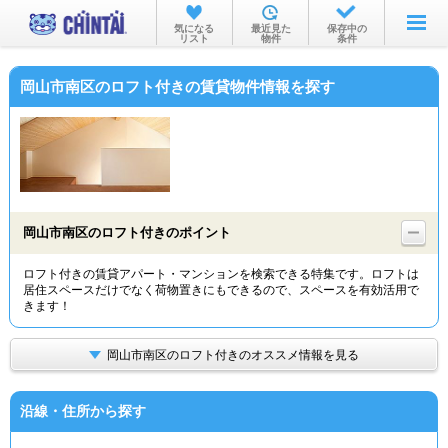
お部屋を探す
気になる
最近見た
保存中の
リスト
物件
条件
沿線・駅から
岡山市南区のロフト付きの賃貸物件情報を探す
住所から
家賃相場から
通勤通学時間から
物件特集から
岡山市南区のロフト付きのポイント
不動産会社から
ロフト付きの賃貸アパート・マンションを検索できる特集です。ロフトは
居住スペースだけでなく荷物置きにもできるので、スペースを有効活用で
TOP
きます！
岡山市南区のロフト付きのオススメ情報を見る
沿線・住所から探す