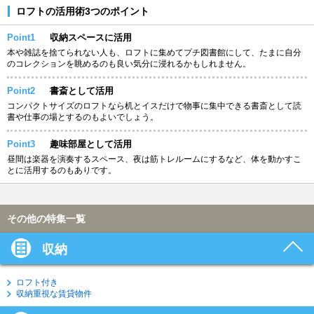
ロフトの活用術3つのポイント
Point1
収納スペースに活用
本や雑誌を捨てられない人も、ロフトに集めてプチ図書館にして、たまに自分
のコレクションを眺めるのも良い気分に浸れるかもしれません。
Point2
書斎として活用
コンパクトサイズのロフトなら机とイスだけで物事に集中できる書斎として読
書や仕事の場とするのもよいでしょう。
Point3
趣味部屋として活用
昼間は楽器を演奏するスペース、夜は筋トレルームにするなど、体を動かすこ
とに活用するのもありです。
その他の特集一覧
収納
ロフト付き
収納重視な賃貸物件