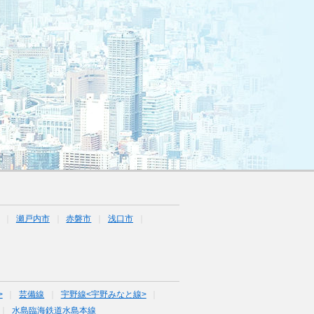
瀬戸内市
赤磐市
浅口市
>
芸備線
宇野線<宇野みなと線>
水島臨海鉄道水島本線