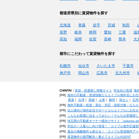
都道府県別に賃貸物件を探す
北海道
青森
岩手
宮城
秋田
長野
岐阜
静岡
愛知
三重
滋
高知
福岡
佐賀
長崎
熊本
大
都市にこだわって賃貸物件を探す
札幌市
仙台市
さいたま市
千葉市
神戸市
岡山市
広島市
北九州市
CHINTAI：
賃貸・部屋探し情報サイト
学生向け賃貸
海
[PR]
海外の不動産・賃貸情報ならエイブル海外店にお任
香港
｜
台湾
｜
高雄
｜
上海
｜
蘇州
｜
深セン
｜
広州
[PR]
海外不動産～投資・居住・別荘・資産分散～ならエ
[PR]
法人様向け海外赴任サポートならエイブルにお任せ
[PR]
こんなお部屋に泊まってみたい！そんなお部屋探し
[PR]
埼玉県の不動産オーナー様向けサイト「saitama.a
[PR]
学生の一人暮らし向け賃貸！「エイブル進学応援部
[PR]
過去の掲載物件も探せる！「エイブル賃貸物件アー
[PR]
賃貸物件の疑問解決！教えてエイブルAGENT