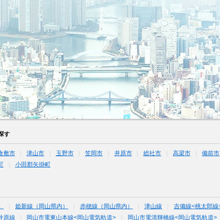
探す
倉敷市
津山市
玉野市
笠岡市
井原市
総社市
高梁市
備前市
町
小田郡矢掛町
）
姫新線（岡山県内）
赤穂線（岡山県内）
津山線
吉備線<桃太郎線
井原線
岡山市電東山本線<岡山電気軌道>
岡山市電清輝橋線<岡山電気軌道>