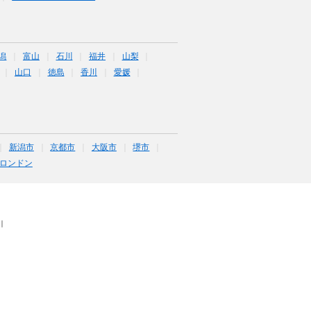
潟
富山
石川
福井
山梨
山口
徳島
香川
愛媛
新潟市
京都市
大阪市
堺市
ロンドン
｜