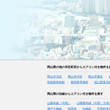
岡山県の他の市区町村からエアコン付き物件を
岡山市北区
岡山市中区
岡山市東区
和気郡和気町
都窪郡早島町
浅口郡里庄
岡山県の沿線からエアコン付き物件を探す
山陽本線（中国）
山陽新幹線（中国・九州
瀬戸大橋線
因美線
伯備線
井原鉄道