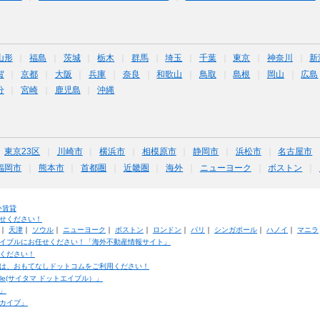
山形
福島
茨城
栃木
群馬
埼玉
千葉
東京
神奈川
新
賀
京都
大阪
兵庫
奈良
和歌山
鳥取
島根
岡山
広島
分
宮崎
鹿児島
沖縄
東京23区
川崎市
横浜市
相模原市
静岡市
浜松市
名古屋市
福岡市
熊本市
首都圏
近畿圏
海外
ニューヨーク
ボストン
外賃貸
せください！
｜
天津
｜
ソウル
｜
ニューヨーク
｜
ボストン
｜
ロンドン
｜
パリ
｜
シンガポール
｜
ハノイ
｜
マニラ
イブルにお任せください！「海外不動産情報サイト」
ください！
は、おもてなしドットコムをご利用ください！
ble(サイタマ ドットエイブル）」
」
カイブ」