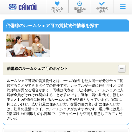
お部屋を探す
気になる
最近見た
保存中の
リスト
物件
条件
沿線・駅から
伯備線のルームシェア可の賃貸物件情報を探す
住所から
家賃相場から
通勤通学時間から
物件特集から
伯備線のルームシェア可のポイント
不動産会社から
ルームシェア可能の賃貸物件とは、一つの物件を他人同士が分け合って同
居することができるタイプの物件です。カップルが一緒に住む同棲とは契
TOP
約形態が異なる場合が多く、同棲は代表者一人が契約、ルームシェアは入
居者全員がそれぞれ契約することが多いです。近年、若い世代で、親しい
友人と1つの物件に同居するルームシェアが話題となっています。家賃は
抑えたいけど、広い部屋に住みたい方、交通の便の良い所に住みたい方
は、注目の生活スタイルのルームシェアがおすすめです。選ぶ際には是非
2部屋以上の間取りのお部屋で、プライベートな空間も用意してみてくだ
さいね