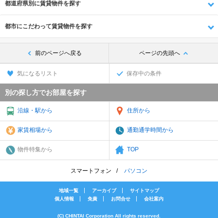
都道府県別に賃貸物件を探す
都市にこだわって賃貸物件を探す
前のページへ戻る
ページの先頭へ
気になるリスト
保存中の条件
別の探し方でお部屋を探す
沿線・駅から
住所から
家賃相場から
通勤通学時間から
物件特集から
TOP
スマートフォン
パソコン
地域一覧
アーカイブ
サイトマップ
個人情報
免責
お問合せ
会社案内
(C) CHINTAI Corporation All rights reserved.