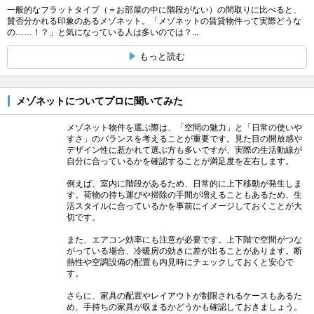
一般的なフラットタイプ（＝お部屋の中に階段がない）の間取りに比べると、
賛否分かれる印象のあるメゾネット。「メゾネットの賃貸物件って実際どうな
の……！？」と気になっている人は多いのでは？...
もっと読む
メゾネットについてプロに聞いてみた
メゾネット物件を選ぶ際は、「空間の魅力」と「日常の使いや
すさ」のバランスを考えることが重要です。見た目の開放感や
デザイン性に惹かれて選ぶ方も多いですが、実際の生活動線が
自分に合っているかを確認することが満足度を左右します。
例えば、室内に階段があるため、日常的に上下移動が発生しま
す。荷物の持ち運びや掃除の手間が増えることもあるため、生
活スタイルに合っているかを事前にイメージしておくことが大
切です。
また、エアコン効率にも注意が必要です。上下階で空間がつな
がっている場合、冷暖房の効きに差が出ることがあります。断
熱性や空調設備の配置も内見時にチェックしておくと安心で
す。
さらに、家具の配置やレイアウトが制限されるケースもあるた
め、手持ちの家具が収まるかどうかも確認しておきましょう。