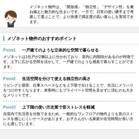
メゾネット物件は、「開放感」「独立性」「デザイン性」を兼
ね備えた魅力的な住まいです。一方で、日常の使い勝手まで考
慮して選ぶことで、より快適で満足度の高い暮らしを実現でき
ます。
メゾネット物件のおすすめポイント
Point1
一戸建てのような立体的な空間で暮らせる
メゾネットは1住戸が2層以上に分かれており、室内に内階段があるのが特徴で
す。上下に広がる空間を活かして、一戸建てのような感覚で暮らすことができ
ます。
Point2
生活空間を分けて使える独立性の高さ
リビングと寝室、仕事スペースなどを上下階で分けることで、生活にメリハリ
をつけやすくなります。来客時にもプライベート空間を見せずに済むのも大き
なメリットです。
Point3
上下階の使い方次第で音ストレスを軽減
自室内で生活音を分散できるため、一般的なワンフロアの物件よりも音のスト
レスを感じにくいケースがあります。お子さんがいる家庭や在宅時間が長い方
にも適しています。