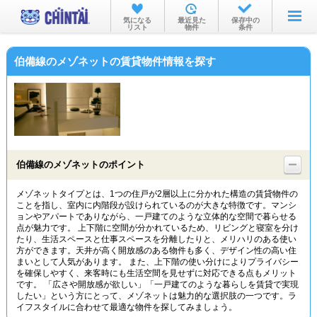
お部屋を探す
気になる
最近見た
保存中の
リスト
物件
条件
沿線・駅から
伯備線のメゾネットの賃貸物件情報を探す
住所から
家賃相場から
通勤通学時間から
物件特集から
伯備線のメゾネットのポイント
不動産会社から
メゾネットタイプとは、1つの住戸が2層以上に分かれた構造の賃貸物件の
ことを指し、室内に内階段が設けられているのが大きな特徴です。マンシ
TOP
ョンやアパートでありながら、一戸建てのような立体的な空間で暮らせる
点が魅力です。 上下階に空間が分かれているため、リビングと寝室を分け
たり、生活スペースと仕事スペースを分離したりと、メリハリのある使い
方ができます。天井が高く開放感のある物件も多く、デザイン性の高い住
まいとして人気があります。 また、上下階の使い分けによりプライバシー
を確保しやすく、来客時にも生活空間を見せずに対応できる点もメリット
です。 「広さや開放感が欲しい」「一戸建てのような暮らしを賃貸で実現
したい」という方にとって、メゾネットは魅力的な選択肢の一つです。ラ
イフスタイルに合わせて最適な物件を探してみましょう。