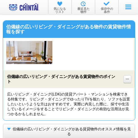
お部屋を探す
気になる
最近見た
保存中の
リスト
物件
条件
沿線・駅から
伯備線の広いリビング・ダイニングがある物件の賃貸物件情
住所から
報を探す
家賃相場から
通勤通学時間から
物件特集から
伯備線の広いリビング・ダイニングがある賃貸物件のポイン
不動産会社から
ト
TOP
広いリビング・ダイニング(LDK)の賃貸アパート・マンションを検索でき
る特集です。リビング・ダイニングでゆったりTVを観たり、ソファを設置
したいというような方はおすすめです。実際に内見した際に、採寸や生活
しているイメージをすることでリビング・ダイニングの有効な活用法が見
つかるかもしれません。
伯備線の広いリビング・ダイニングがある賃貸物件のオススメ情報を見
る