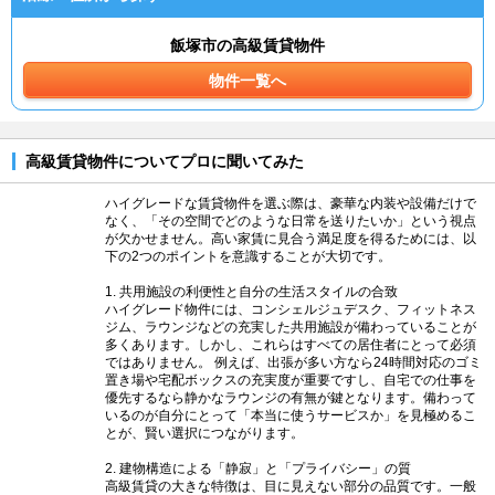
飯塚市の高級賃貸物件
物件一覧へ
高級賃貸物件についてプロに聞いてみた
ハイグレードな賃貸物件を選ぶ際は、豪華な内装や設備だけで
なく、「その空間でどのような日常を送りたいか」という視点
が欠かせません。高い家賃に見合う満足度を得るためには、以
下の2つのポイントを意識することが大切です。
1. 共用施設の利便性と自分の生活スタイルの合致
ハイグレード物件には、コンシェルジュデスク、フィットネス
ジム、ラウンジなどの充実した共用施設が備わっていることが
多くあります。しかし、これらはすべての居住者にとって必須
ではありません。 例えば、出張が多い方なら24時間対応のゴミ
置き場や宅配ボックスの充実度が重要ですし、自宅での仕事を
優先するなら静かなラウンジの有無が鍵となります。備わって
いるのが自分にとって「本当に使うサービスか」を見極めるこ
とが、賢い選択につながります。
2. 建物構造による「静寂」と「プライバシー」の質
高級賃貸の大きな特徴は、目に見えない部分の品質です。一般