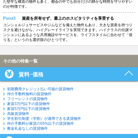
た堅牢な構造の物件も多く、都会の中でも自分だけの静かな時間を守りやすい
のが特徴です。
Point3
資産を所有せず、最上のホスピタリティを享受する
コンシェルジュサービスやジムなどを備えた物件もあり、大きな資産を持つリ
スクを避けながら、ハイグレードライフを実現できます。ハイクラスの分譲マ
ンションにあるような共用施設やサービスを、ライフスタイルに合わせて「借
りる」というのも選択肢のひとつです。
その他の特集一覧
賃料･価格
初期費用クレジット払い可能の賃貸物件
仲介手数料無料の賃貸物件
フリーレントの賃貸物件
家賃3万円以下の賃貸物件
家賃5万円以下の賃貸物件
高級賃貸物件
学生割引制度（学割）が適用できる賃貸物件
仲介手数料が家賃の55%以下の賃貸物件
敷金礼金なしの賃貸物件