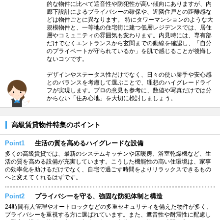
的な物件に比べて遮音性や防犯性が高い傾向にありますが、内
廊下設計によるプライバシーの確保や、近隣住戸との距離感な
どは物件ごとに異なります。 特にタワーマンションのような大
規模物件と、一等地の住宅街に建つ低層レジデンスでは、居住
層やコミュニティの雰囲気も変わります。内見時には、専有部
だけでなくエントランスから玄関までの動線を確認し、「自分
のプライベートが守られているか」を肌で感じることが後悔し
ないコツです。
デザインやステータス性だけでなく、日々の使い勝手や安心感
とのバランスを考慮して選ぶことで、理想のハイグレードライ
フが実現します。プロの意見も参考に、数値や写真だけでは分
からない「住み心地」を大切に検討しましょう。
高級賃貸物件特集のポイント
Point1
生活の質を高めるハイグレードな設備
多くの高級賃貸では、最新のシステムキッチンや床暖房、浴室乾燥機など、生
活の質を高める設備が充実しています。こうした機能性の高い住環境は、家事
の効率化を助けるだけでなく、自宅で過ごす時間をよりリラックスできるもの
へと変えてくれるはずです。
Point2
プライバシーを守る、強固な防犯体制と構造
24時間有人管理やオートロックなどの多重セキュリティを備えた物件が多く、
プライバシーを重視する方に選ばれています。また、遮音性や耐震性に配慮し