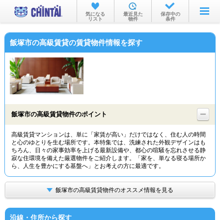
お部屋を探す
気になる
最近見た
保存中の
リスト
物件
条件
沿線・駅から
飯塚市の高級賃貸の賃貸物件情報を探す
住所から
家賃相場から
通勤通学時間から
物件特集から
飯塚市の高級賃貸物件のポイント
不動産会社から
高級賃貸マンションは、単に「家賃が高い」だけではなく、住む人の時間
と心のゆとりを生む場所です。本特集では、洗練された外観デザインはも
TOP
ちろん、日々の家事効率を上げる最新設備や、都心の喧騒を忘れさせる静
寂な住環境を備えた厳選物件をご紹介します。「家を、単なる寝る場所か
ら、人生を豊かにする基盤へ」とお考えの方に最適です。
飯塚市の高級賃貸物件のオススメ情報を見る
沿線・住所から探す