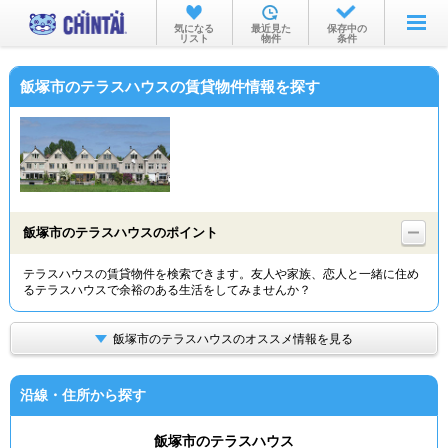
お部屋を探す
気になる
最近見た
保存中の
リスト
物件
条件
沿線・駅から
飯塚市のテラスハウスの賃貸物件情報を探す
住所から
家賃相場から
通勤通学時間から
物件特集から
飯塚市のテラスハウスのポイント
不動産会社から
テラスハウスの賃貸物件を検索できます。友人や家族、恋人と一緒に住め
るテラスハウスで余裕のある生活をしてみませんか？
TOP
飯塚市のテラスハウスのオススメ情報を見る
沿線・住所から探す
飯塚市のテラスハウス