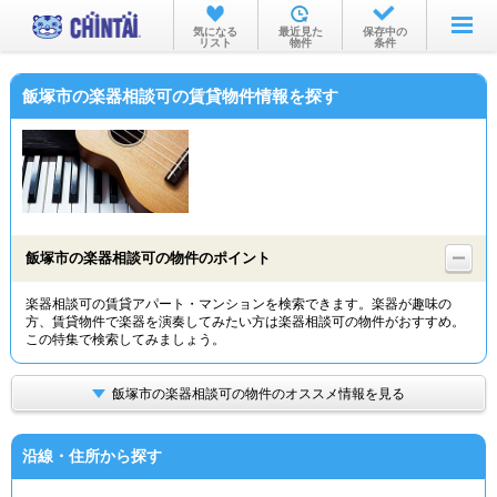
お部屋を探す
気になる
最近見た
保存中の
リスト
物件
条件
沿線・駅から
飯塚市の楽器相談可の賃貸物件情報を探す
住所から
家賃相場から
通勤通学時間から
物件特集から
飯塚市の楽器相談可の物件のポイント
不動産会社から
楽器相談可の賃貸アパート・マンションを検索できます。楽器が趣味の
方、賃貸物件で楽器を演奏してみたい方は楽器相談可の物件がおすすめ。
TOP
この特集で検索してみましょう。
飯塚市の楽器相談可の物件のオススメ情報を見る
沿線・住所から探す