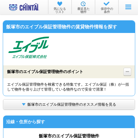
お部屋を探す
気になる
最近見た
保存中の
リスト
物件
条件
沿線・駅から
飯塚市のエイブル保証管理物件の賃貸物件情報を探す
住所から
家賃相場から
通勤通学時間から
物件特集から
飯塚市のエイブル保証管理物件のポイント
不動産会社から
エイブル保証管理物件を検索できる特集です。エイブル保証（株）が一括
して物件を借り上げて管理している物件なので安全で清潔！
TOP
飯塚市のエイブル保証管理物件のオススメ情報を見る
沿線・住所から探す
飯塚市のエイブル保証管理物件