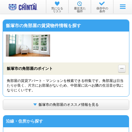
お部屋を探す
気になる
最近見た
保存中の
リスト
物件
条件
沿線・駅から
飯塚市の角部屋の賃貸物件情報を探す
住所から
家賃相場から
通勤通学時間から
物件特集から
飯塚市の角部屋のポイント
不動産会社から
角部屋の賃貸アパート・マンションを検索できる特集です。角部屋は日当
たりが良く、片方にお部屋がないため、中部屋に比べお隣の生活音が気に
TOP
なりにくいです。
飯塚市の角部屋のオススメ情報を見る
沿線・住所から探す