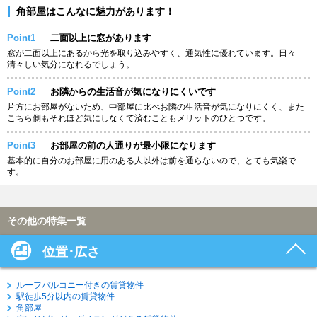
角部屋はこんなに魅力があります！
Point1
二面以上に窓があります
窓が二面以上にあるから光を取り込みやすく、通気性に優れています。日々
清々しい気分になれるでしょう。
Point2
お隣からの生活音が気になりにくいです
片方にお部屋がないため、中部屋に比べお隣の生活音が気になりにくく、また
こちら側もそれほど気にしなくて済むこともメリットのひとつです。
Point3
お部屋の前の人通りが最小限になります
基本的に自分のお部屋に用のある人以外は前を通らないので、とても気楽で
す。
その他の特集一覧
位置･広さ
ルーフバルコニー付きの賃貸物件
駅徒歩5分以内の賃貸物件
角部屋