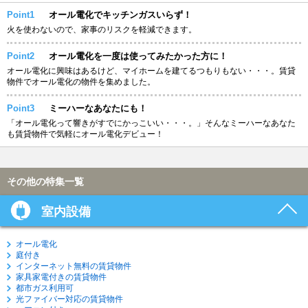
Point1
オール電化でキッチンガスいらず！
火を使わないので、家事のリスクを軽減できます。
Point2
オール電化を一度は使ってみたかった方に！
オール電化に興味はあるけど、マイホームを建てるつもりもない・・・。賃貸
物件でオール電化の物件を集めました。
Point3
ミーハーなあなたにも！
「オール電化って響きがすでにかっこいい・・・。」そんなミーハーなあなた
も賃貸物件で気軽にオール電化デビュー！
その他の特集一覧
室内設備
オール電化
庭付き
インターネット無料の賃貸物件
家具家電付きの賃貸物件
都市ガス利用可
光ファイバー対応の賃貸物件