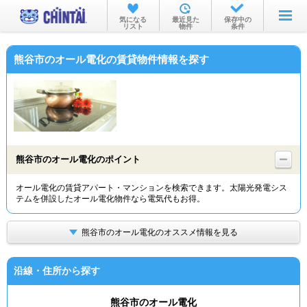
お部屋を探す
気になる
最近見た
保存中の
リスト
物件
条件
沿線・駅から
熊谷市のオール電化の賃貸物件情報を探す
住所から
家賃相場から
通勤通学時間から
物件特集から
熊谷市のオール電化のポイント
不動産会社から
オール電化の賃貸アパート・マンションを検索できます。太陽光発電シス
テムを併設したオール電化物件なら電気代もお得。
TOP
熊谷市のオール電化のオススメ情報を見る
沿線・住所から探す
熊谷市のオール電化